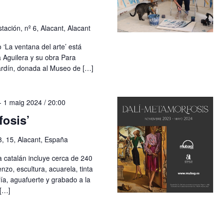
tación, nº 6, Alacant, Alacant
o ‘La ventana del arte’ está
a Aguilera y su obra Para
jardín, donada al Museo de […]
-
1 maig 2024 / 20:00
fosis’
3, 15, Alacant, España
a catalán incluye cerca de 240
enzo, escultura, acuarela, tinta
fía, aguafuerte y grabado a la
[…]