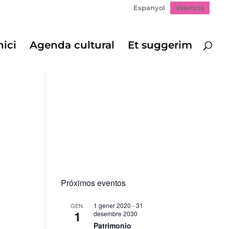
Espanyol
Valencià
nici
Agenda cultural
Et suggerim
Próximos eventos
1 gener 2020
-
31
GEN.
1
desembre 2030
ació
Patrimonio