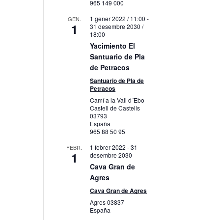
965 149 000
1 gener 2022 / 11:00
-
GEN.
1
31 desembre 2030 /
18:00
Yacimiento El
Santuario de Pla
de Petracos
Santuario de Pla de
Petracos
Camí a la Vall d´Ebo
Castell de Castells
03793
España
965 88 50 95
1 febrer 2022
-
31
FEBR.
1
desembre 2030
Cava Gran de
Agres
Cava Gran de Agres
Agres
03837
España