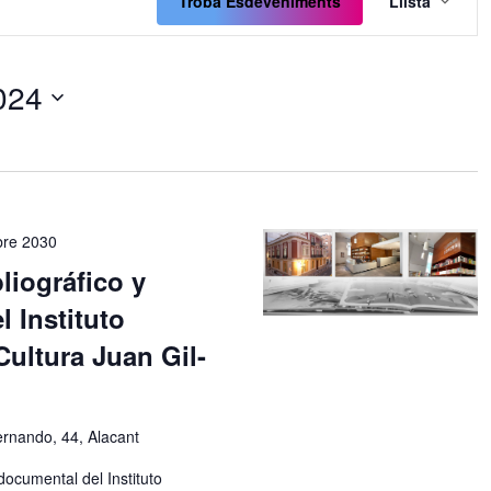
de
Troba Esdeveniments
Llista
visual
Esde
024
re 2030
liográfico y
 Instituto
Cultura Juan Gil-
ernando, 44, Alacant
 documental del Instituto