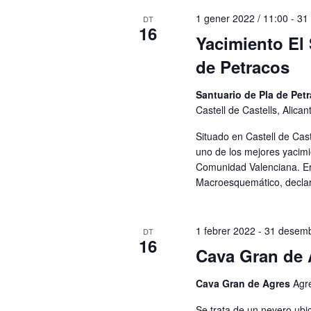
1 gener 2022 / 11:00
-
31
DT
16
Yacimiento El 
de Petracos
Santuario de Pla de Pet
Castell de Castells, Alica
Situado en Castell de Cast
uno de los mejores yacimi
Comunidad Valenciana. Er
Macroesquemático, decla
1 febrer 2022
-
31 desem
DT
16
Cava Gran de 
Cava Gran de Agres
Agr
Se trata de un nevero ubi