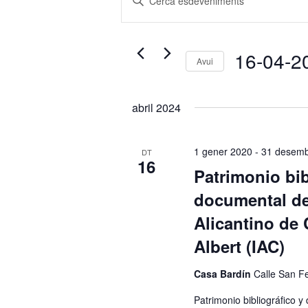
visual
la
i
paraula
cerca
clau.
16-04-2
d'Esdeveniments
Avui
Cerqueu
Selecciona
Esdeveniments
una
abril 2024
per
data.
paraula
clau.
1 gener 2020
-
31 desemb
DT
16
Patrimonio bib
documental del
Alicantino de 
Albert (IAC)
Casa Bardín
Calle San F
Patrimonio bibliográfico y