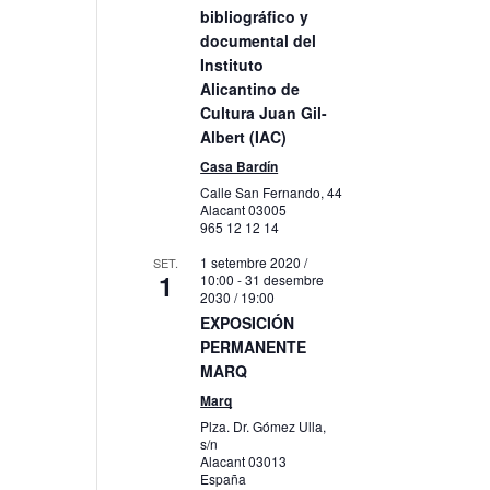
bibliográfico y
itzacions
documental del
veniment
Instituto
Alicantino de
Cultura Juan Gil-
Albert (IAC)
Casa Bardín
Calle San Fernando, 44
Alacant
03005
965 12 12 14
1 setembre 2020 /
SET.
1
10:00
-
31 desembre
2030 / 19:00
EXPOSICIÓN
PERMANENTE
MARQ
Marq
Plza. Dr. Gómez Ulla,
s/n
Alacant
03013
España