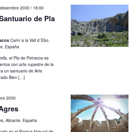
 desembre 2030 / 18:00
Santuario de Pla
racos
Camí a la Vall d´Ebo,
nte, España
ells, el Pla de Petracos es
entos con arte rupestre de la
a un santuario de Arte
rado Bien […]
bre 2030
Agres
es, Alicante, España
cado en el Parque Natural de