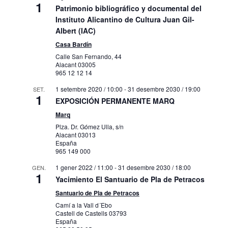
1
Patrimonio bibliográfico y documental del
Instituto Alicantino de Cultura Juan Gil-
Albert (IAC)
Casa Bardín
Calle San Fernando, 44
Alacant
03005
965 12 12 14
1 setembre 2020 / 10:00
-
31 desembre 2030 / 19:00
SET.
1
EXPOSICIÓN PERMANENTE MARQ
Marq
Plza. Dr. Gómez Ulla, s/n
Alacant
03013
España
965 149 000
1 gener 2022 / 11:00
-
31 desembre 2030 / 18:00
GEN.
1
Yacimiento El Santuario de Pla de Petracos
Santuario de Pla de Petracos
Camí a la Vall d´Ebo
Castell de Castells
03793
España