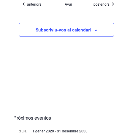
Esdeveniments
Esdeveniments
anteriors
Avui
posteriors
Subscriviu-vos al calendari
Próximos eventos
1 gener 2020
-
31 desembre 2030
GEN.