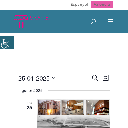
Espanyol
Valencià
Esdeveniments
Navegació
Navegac
25-01-2025
Cerca
Llista
de
visual
Selecciona
visualitz
i
gener 2025
Esdeven
una
cerca
data.
d'Esdeveni
DS
25