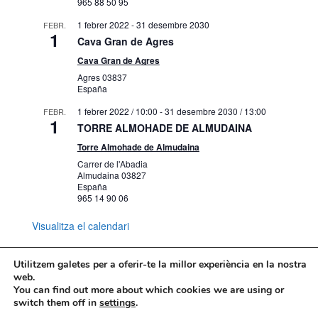
965 88 50 95
1 febrer 2022
-
31 desembre 2030
FEBR.
1
Cava Gran de Agres
Cava Gran de Agres
Agres
03837
España
1 febrer 2022 / 10:00
-
31 desembre 2030 / 13:00
FEBR.
1
TORRE ALMOHADE DE ALMUDAINA
Torre Almohade de Almudaina
Carrer de l'Abadia
Almudaina
03827
España
965 14 90 06
Visualitza el calendari
Utilitzem galetes per a oferir-te la millor experiència en la nostra
web.
You can find out more about which cookies we are using or
Mapa web
Política de Privacidad
switch them off in
settings
.
Politica de cookies