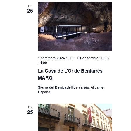
DS
25
1 setembre 2024 / 9:00
-
31 desembre 2030 /
14:00
La Cova de L’Or de Beniarrés
MARQ
Sierra del Benicadell
Beniarrés, Alicante,
España
DS
25