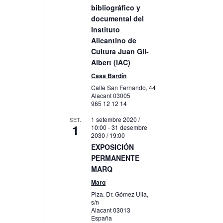
bibliográfico y
itzacions
documental del
veniment
Instituto
Alicantino de
Cultura Juan Gil-
Albert (IAC)
Casa Bardín
Calle San Fernando, 44
Alacant
03005
965 12 12 14
1 setembre 2020 /
SET.
1
10:00
-
31 desembre
2030 / 19:00
EXPOSICIÓN
PERMANENTE
MARQ
Marq
Plza. Dr. Gómez Ulla,
s/n
Alacant
03013
España