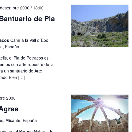
 desembre 2030 / 18:00
Santuario de Pla
racos
Camí a la Vall d´Ebo,
nte, España
ells, el Pla de Petracos es
entos con arte rupestre de la
a un santuario de Arte
rado Bien […]
bre 2030
Agres
es, Alicante, España
cado en el Parque Natural de