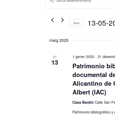
visual
la
i
paraula
cerca
clau.
13-05-2
d'Esdeveniments
Avui
Cerqueu
Selecciona
Esdeveniments
una
maig 2025
per
data.
paraula
clau.
1 gener 2020
-
31 desemb
DT
13
Patrimonio bib
documental del
Alicantino de 
Albert (IAC)
Casa Bardín
Calle San F
Patrimonio bibliográfico y