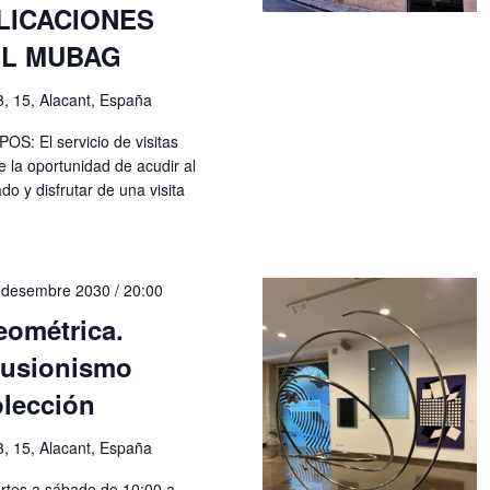
LICACIONES
EL MUBAG
3, 15, Alacant, España
: El servicio de visitas
 la oportunidad de acudir al
o y disfrutar de una visita
 desembre 2030 / 20:00
eométrica.
ilusionismo
olección
3, 15, Alacant, España
rtes a sábado de 10:00 a