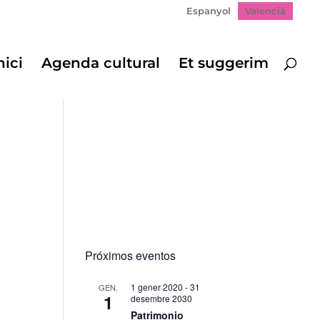
Espanyol
Valencià
nici
Agenda cultural
Et suggerim
Próximos eventos
1 gener 2020
-
31
GEN.
1
desembre 2030
ació
Patrimonio