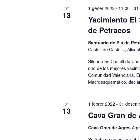
1 gener 2022 / 11:00
-
31
DT
13
Yacimiento El 
de Petracos
Santuario de Pla de Pet
Castell de Castells, Alica
Situado en Castell de Cast
uno de los mejores yacimi
Comunidad Valenciana. Er
Macroesquemático, decla
1 febrer 2022
-
31 desem
DT
13
Cava Gran de 
Cava Gran de Agres
Agr
Se trata de un nevero ubi