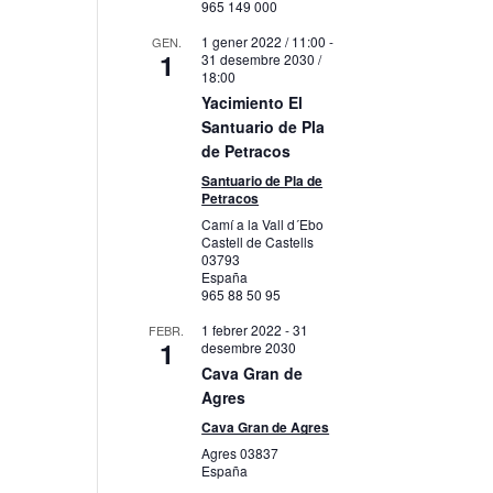
965 149 000
1 gener 2022 / 11:00
-
GEN.
1
31 desembre 2030 /
18:00
Yacimiento El
Santuario de Pla
de Petracos
Santuario de Pla de
Petracos
Camí a la Vall d´Ebo
Castell de Castells
03793
España
965 88 50 95
1 febrer 2022
-
31
FEBR.
1
desembre 2030
Cava Gran de
Agres
Cava Gran de Agres
Agres
03837
España