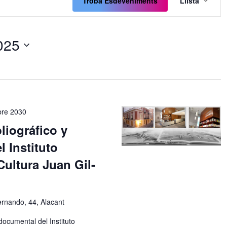
de
Troba Esdeveniments
Llista
visual
Esde
025
re 2030
liográfico y
 Instituto
Cultura Juan Gil-
ernando, 44, Alacant
 documental del Instituto