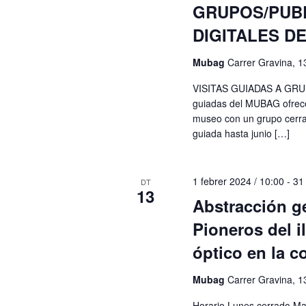
GRUPOS/PUB
DIGITALES D
Mubag
Carrer Gravina, 1
VISITAS GUIADAS A GRUPOS
guiadas del MUBAG ofrece
museo con un grupo cerrad
guiada hasta junio […]
1 febrer 2024 / 10:00
-
31
DT
13
Abstracción g
Pioneros del 
óptico en la c
Mubag
Carrer Gravina, 1
Horario Lunes cerrado Ma