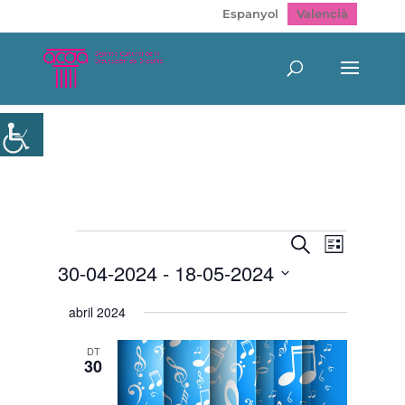
Espanyol
Valencià
Esdeveniments
Navegació
Navegac
Cerca
Llista
de
visual
30-04-2024
 - 
18-05-2024
visualitz
i
Esdeven
cerca
Selecciona
abril 2024
d'Esdeveni
una
data.
DT
30