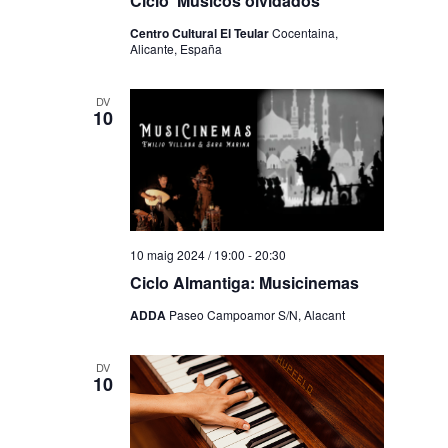
Ciclo ‘Músicos olvidados’
Centro Cultural El Teular
Cocentaina,
Alicante, España
DV
10
10 maig 2024 / 19:00
-
20:30
Ciclo Almantiga: Musicinemas
ADDA
Paseo Campoamor S/N, Alacant
DV
10