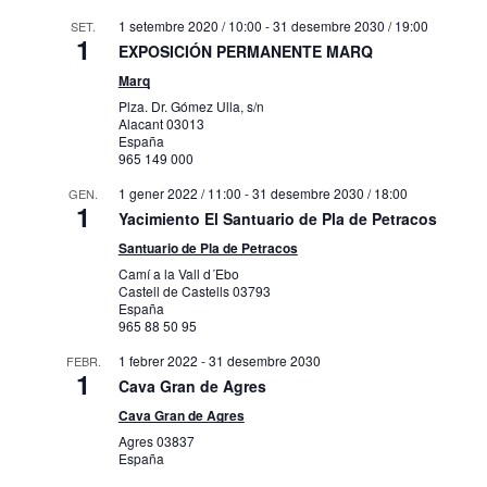
1 setembre 2020 / 10:00
-
31 desembre 2030 / 19:00
SET.
1
EXPOSICIÓN PERMANENTE MARQ
Marq
Plza. Dr. Gómez Ulla, s/n
Alacant
03013
España
965 149 000
1 gener 2022 / 11:00
-
31 desembre 2030 / 18:00
GEN.
1
Yacimiento El Santuario de Pla de Petracos
Santuario de Pla de Petracos
Camí a la Vall d´Ebo
Castell de Castells
03793
España
965 88 50 95
1 febrer 2022
-
31 desembre 2030
FEBR.
1
Cava Gran de Agres
Cava Gran de Agres
Agres
03837
España