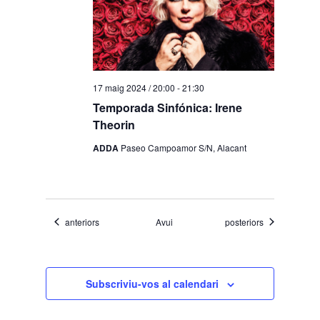
17 maig 2024 / 20:00
-
21:30
Temporada Sinfónica: Irene
Theorin
ADDA
Paseo Campoamor S/N, Alacant
Esdeveniments
Esdeveniments
anteriors
Avui
posteriors
Subscriviu-vos al calendari