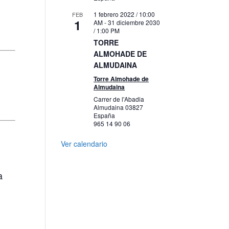
1 febrero 2022 / 10:00
FEB
1
AM
-
31 diciembre 2030
/ 1:00 PM
TORRE
ALMOHADE DE
ALMUDAINA
Torre Almohade de
Almudaina
Carrer de l'Abadia
Almudaina
03827
España
965 14 90 06
Ver calendario
a