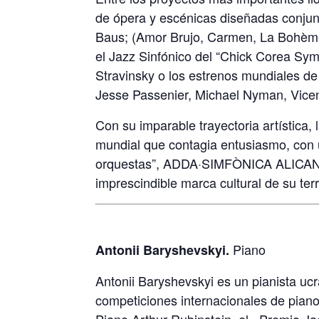
de ópera y escénicas diseñadas conjunt
Baus; (Amor Brujo, Carmen, La Bohème
el Jazz Sinfónico del “Chick Corea Symp
Stravinsky o los estrenos mundiales d
Jesse Passenier, Michael Nyman, Vice
Con su imparable trayectoria artística, 
mundial que contagia entusiasmo, con 
orquestas”, ADDA·SIMFÒNICA ALICANTE y
imprescindible marca cultural de su terri
Piano
Antonii Baryshevskyi.
Antonii Baryshevskyi es un pianista uc
competiciones internacionales de pian
Piano Arthur Rubinstein, el «Premio Ja