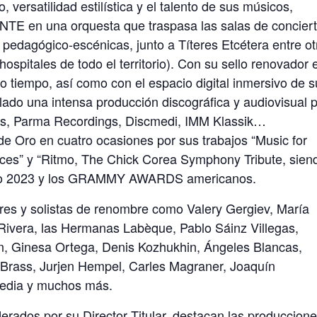
versatilidad estilística y el talento de sus músicos,
E en una orquesta que traspasa las salas de conciert
 pedagógico-escénicas, junto a Títeres Etcétera entre ot
hospitales de todo el territorio). Con su sello renovador 
ro tiempo, así como con el espacio digital inmersivo de 
llado una intensa producción discográfica y audiovisual 
sics, Parma Recordings, Discmedi, IMM Klassik…
e Oro en cuatro ocasiones por sus trabajos “Music for
Dances” y “Ritmo, The Chick Corea Symphony Tribute, sien
ino 2023 y los GRAMMY AWARDS americanos.
ores y solistas de renombre como Valery Gergiev, María
’Rivera, las Hermanas Labèque, Pablo Sáinz Villegas,
n, Ginesa Ortega, Denis Kozhukhin, Ángeles Blancas,
Brass, Jurjen Hempel, Carles Magraner, Joaquín
redia y muchos más.
erados por su Director Titular, destacan las produccion