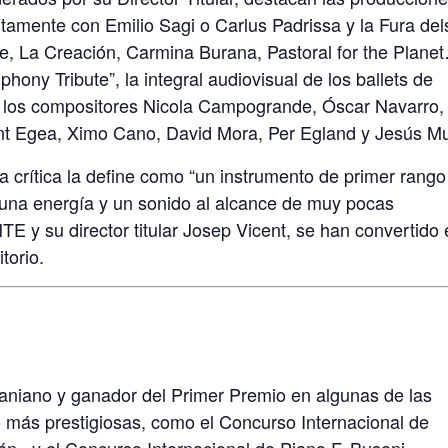
amente con Emilio Sagi o Carlus Padrissa y la Fura del
, La Creación, Carmina Burana, Pastoral for the Plane
hony Tribute”, la integral audiovisual de los ballets de
e los compositores Nicola Campogrande, Óscar Navarro,
nt Egea, Ximo Cano, David Mora, Per Egland y Jesús Mu
la crítica la define como “un instrumento de primer rango
una energía y un sonido al alcance de muy pocas
 su director titular Josep Vicent, se han convertido 
torio.
raniano y ganador del Primer Premio en algunas de las
o más prestigiosas, como el Concurso Internacional de
én» y el Concurso Internacional de Piano F. Busoni.