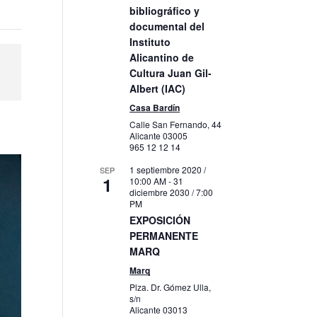
bibliográfico y
documental del
Instituto
Alicantino de
Cultura Juan Gil-
Albert (IAC)
Casa Bardín
Calle San Fernando, 44
Alicante
03005
965 12 12 14
1 septiembre 2020 /
SEP
1
10:00 AM
-
31
diciembre 2030 / 7:00
PM
EXPOSICIÓN
PERMANENTE
MARQ
Marq
Plza. Dr. Gómez Ulla,
s/n
Alicante
03013