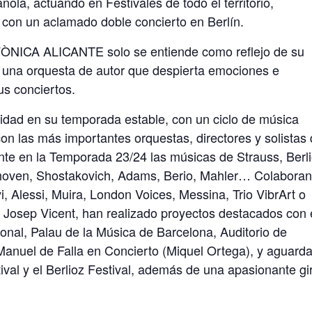
la, actuando en Festivales de todo el territorio,
con un aclamado doble concierto en Berlín.
ÒNICA ALICANTE solo se entiende como reflejo de su
t, una orquesta de autor que despierta emociones e
us conciertos.
vidad en su temporada estable, con un ciclo de música
n las más importantes orquestas, directores y solistas 
e en la Temporada 23/24 las músicas de Strauss, Berli
hoven, Shostakovich, Adams, Berio, Mahler… Colabora
nyi, Alessi, Muira, London Voices, Messina, Trio VibrArt o
lar Josep Vicent, han realizado proyectos destacados con 
ional, Palau de la Música de Barcelona, Auditorio de
Manuel de Falla en Concierto (Miquel Ortega), y aguard
tival y el Berlioz Festival, además de una apasionante gi