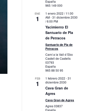
España
965 149 000
1 enero 2022 / 11:00
ENE
1
AM
-
31 diciembre 2030
/ 6:00 PM
Yacimiento El
Santuario de Pla
de Petracos
Santuario de Pla de
Petracos
Camí a la Vall d´Ebo
Castell de Castells
03793
España
965 88 50 95
1 febrero 2022
-
31
FEB
1
diciembre 2030
Cava Gran de
Agres
Cava Gran de Agres
Agres
03837
España