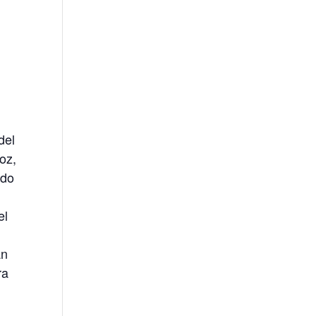
del
oz,
ndo
el
an
ra