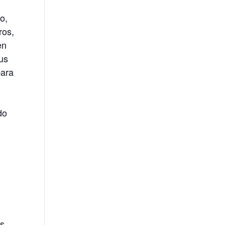
o,
ros,
en
sus
para
do
es