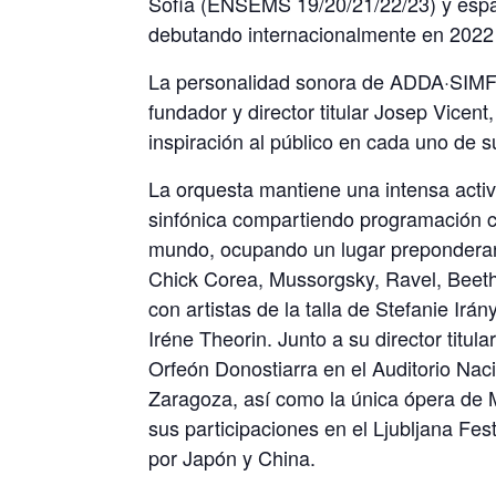
Sofía (ENSEMS 19/20/21/22/23) y españo
debutando internacionalmente en 2022 
La personalidad sonora de ADDA·SIMF
fundador y director titular Josep Vicen
inspiración al público en cada uno de s
La orquesta mantiene una intensa acti
sinfónica compartiendo programación co
mundo, ocupando un lugar preponderant
Chick Corea, Mussorgsky, Ravel, Beet
con artistas de la talla de Stefanie Irá
Iréne Theorin. Junto a su director titu
Orfeón Donostiarra en el Auditorio Nac
Zaragoza, así como la única ópera de 
sus participaciones en el Ljubljana Fes
por Japón y China.