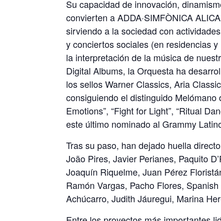
Su capacidad de innovación, dinamismo, 
convierten a ADDA·SIMFÒNICA ALICANT
sirviendo a la sociedad con actividades
y conciertos sociales (en residencias y 
la interpretación de la música de nuest
Digital Albums, la Orquesta ha desarro
los sellos Warner Classics, Aria Clas
consiguiendo el distinguido Melómano d
Emotions”, “Fight for Light”, “Ritual 
este último nominado al Grammy Lat
Tras su paso, han dejado huella direct
João Pires, Javier Perianes, Paquito D
Joaquín Riquelme, Juan Pérez Floristá
Ramón Vargas, Pacho Flores, Spanish 
Achúcarro, Judith Jáuregui, Marina He
Entre los proyectos más importantes lid