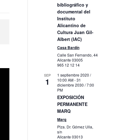
bibliográfico y
documental del
Instituto
Alicantino de
Cultura Juan Gil-
Albert (IAC)
Casa Bardín
Calle San Fernando, 44
Alicante
03005
965 12 12 14
1 septiembre 2020 /
SEP
1
10:00 AM
-
31
diciembre 2030 / 7:00
PM
EXPOSICIÓN
PERMANENTE
MARQ
Marq
Plza. Dr. Gómez Ulla,
s/n
Alicante
03013