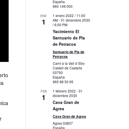
España
965 149 000
1 enero 2022 / 11:00
ENE
1
AM
-
31 diciembre 2030
/ 6:00 PM
Yacimiento El
Santuario de Pla
de Petracos
Santuario de Pla de
Petracos
Camí a la Vall d´Ebo
Castell de Castells
03793
erto
España
la
965 88 50 95
1 febrero 2022
-
31
FEB
1
diciembre 2030
nica
Cava Gran de
Agres
Cava Gran de Agres
r
Agres
03837
España