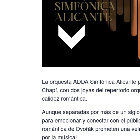
La orquesta ADDA Simfònica Alicante p
Chapí, con dos joyas del repertorio or
calidez romántica.
Aunque separadas por más de un siglo
para emocionar y conectar con el públi
romántica de Dvo
ř
ák prometen una vela
por la música!