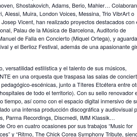
hoven, Shostakovich, Adams, Berio, Mahler… Colabora
nyi, Alessi, Muira, London Voices, Messina, Trio VibrArt o
lar Josep Vicent, han realizado proyectos destacados con 
ional, Palau de la Música de Barcelona, Auditorio de
Manuel de Falla en Concierto (Miquel Ortega), y aguard
tival y el Berlioz Festival, además de una apasionante gi
versatilidad estilística y el talento de sus músicos,
E en una orquesta que traspasa las salas de conciert
 pedagógico-escénicas, junto a Títeres Etcétera entre ot
hospitales de todo el territorio). Con su sello renovador 
ro tiempo, así como con el espacio digital inmersivo de 
llado una intensa producción discográfica y audiovisual 
sics, Parma Recordings, Discmedi, IMM Klassik…
e Oro en cuatro ocasiones por sus trabajos “Music for
Dances” y “Ritmo, The Chick Corea Symphony Tribute, sien