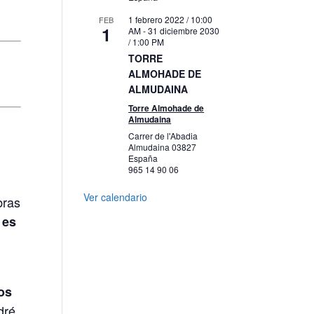
1 febrero 2022 / 10:00
FEB
1
AM
-
31 diciembre 2030
/ 1:00 PM
TORRE
ALMOHADE DE
ALMUDAINA
Torre Almohade de
Almudaina
Carrer de l'Abadia
Almudaina
03827
España
965 14 90 06
Ver calendario
bras
 es
os
dré,