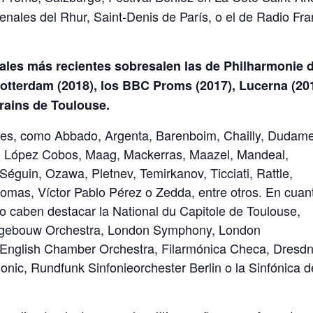
ienales del Rhur, Saint-Denis de París, o el de Radio Fr
nales más recientes sobresalen las de Philharmonie 
Rotterdam (2018), los BBC Proms (2017), Lucerna (20
Grains de Toulouse.
ores, como Abbado, Argenta, Barenboim, Chailly, Dudame
, López Cobos, Maag, Mackerras, Maazel, Mandeal,
Séguin, Ozawa, Pletnev, Temirkanov, Ticciati, Rattle,
omas, Víctor Pablo Pérez o Zedda, entre otros. En cuan
o caben destacar la National du Capitole de Toulouse,
rtgebouw Orchestra, London Symphony, London
 English Chamber Orchestra, Filarmónica Checa, Dresd
onic, Rundfunk Sinfonieorchester Berlin o la Sinfónica d