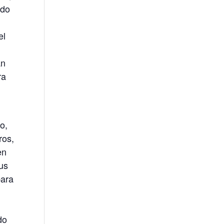
ndo
el
an
ra
o,
ros,
en
sus
para
do