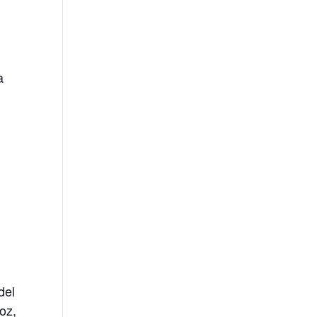
a
del
oz,