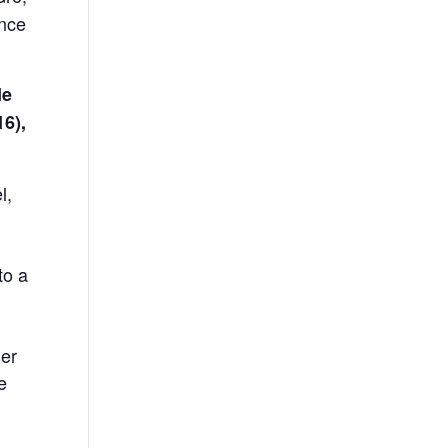
ance
de
16),
l,
to a
ner
e