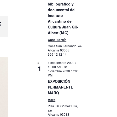
bibliográfico y
documental del
Instituto
Alicantino de
E
Cultura Juan Gil-
Albert (IAC)
Casa Bardín
Calle San Fernando, 44
Alicante
03005
965 12 12 14
1 septiembre 2020 /
SEP
1
10:00 AM
-
31
diciembre 2030 / 7:00
PM
EXPOSICIÓN
PERMANENTE
MARQ
Marq
Plza. Dr. Gómez Ulla,
s/n
Alicante
03013