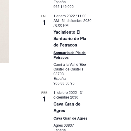
España
965 149 000
1 enero 2022 / 11:00
ENE
1
AM
-
31 diciembre 2030
/ 6:00 PM
Yacimiento El
Santuario de Pla
de Petracos
Santuario de Pla de
Petracos
Camí a la Vall d´Ebo
Castell de Castells
03793
España
965 88 50 95
1 febrero 2022
-
31
FEB
1
diciembre 2030
Cava Gran de
Agres
Cava Gran de Agres
Agres
03837
España