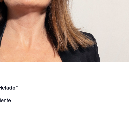
 Helado”
dente