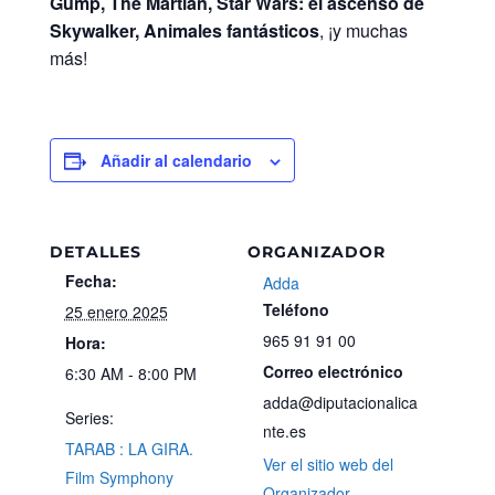
Gump, The Martian, Star Wars: el ascenso de
Skywalker, Animales fantásticos
, ¡y muchas
más!
Añadir al calendario
DETALLES
ORGANIZADOR
Fecha:
Adda
Teléfono
25 enero 2025
965 91 91 00
Hora:
Correo electrónico
6:30 AM - 8:00 PM
adda@diputacionalica
Series:
nte.es
TARAB : LA GIRA.
Ver el sitio web del
Film Symphony
Organizador