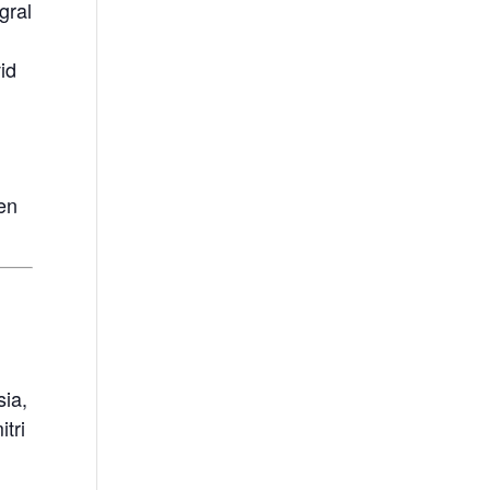
gral
id
en
sia,
tri