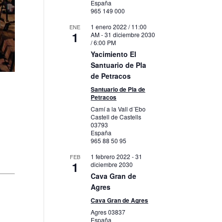
España
965 149 000
1 enero 2022 / 11:00
ENE
1
AM
-
31 diciembre 2030
/ 6:00 PM
Yacimiento El
Santuario de Pla
de Petracos
Santuario de Pla de
Petracos
Camí a la Vall d´Ebo
Castell de Castells
03793
España
965 88 50 95
1 febrero 2022
-
31
FEB
1
diciembre 2030
Cava Gran de
Agres
Cava Gran de Agres
Agres
03837
España