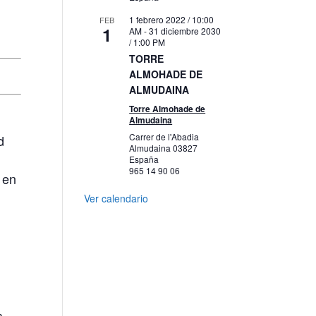
1 febrero 2022 / 10:00
FEB
1
AM
-
31 diciembre 2030
/ 1:00 PM
TORRE
ALMOHADE DE
ALMUDAINA
Torre Almohade de
Almudaina
Carrer de l'Abadia
d
Almudaina
03827
España
965 14 90 06
 en
Ver calendario
a