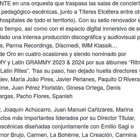
E en una orquesta que traspasa las salas de conciert
 pedagógico-escénicas, junto a Títeres Etcétera entre ot
hospitales de todo el territorio). Con su sello renovador 
ro tiempo, así como con el espacio digital inmersivo de 
llado una intensa producción discográfica y audiovisual 
sics, Parma Recordings, Discmedi, IMM Klassik…
de Oro en cuatro ocasiones y siendo nominado por
MY y Latin GRAMMY 2023 & 2024 por sus álbumes “Rit
atin Rites”. Tras su paso, han dejado huella directores 
ev, María João Pires, Javier Perianes, Paquito D’Rivera
me, Juan Pérez Floristán, Ginesa Ortega, Denis
rgas, Pacho Flores, Spanish
r, Joaquín Achúcarro, Juan Manuel Cañizares, Marina
tos más importantes liderados por su Director Titular,
escénicas diseñadas conjuntamente con Emilio Sagi o
(Amor Brujo, Carmen, La Bohème, La Creación, Carmina