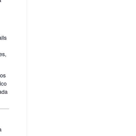
lls
l
es,
cos
ico
rada
a