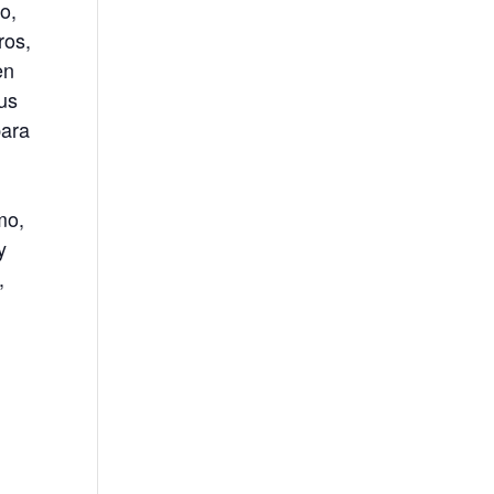
o,
ros,
en
sus
para
mo,
y
,