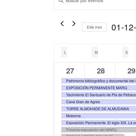
de
la
búsqueda
palabra
y
clave.
01-12
vistas
Este mes
Busca
de
Seleccion
Eventos
Eventos
la
Calendario
para
L
LUNES
M
MARTES
X
MIÉ
fecha.
de
la
Eventos
palabra
15
15
15
27
28
29
clave.
eventos,
eventos,
ev
EXPOSICIÓN PERMANENTE MARQ
Yacimiento El Santuario de Pla de Petrac
Cava Gran de Agres
TORRE ALMOHADE DE ALMUDAINA
Muboma
Exposición Permanente. El siglo XIX. La co
Próxima exposición del MARQ