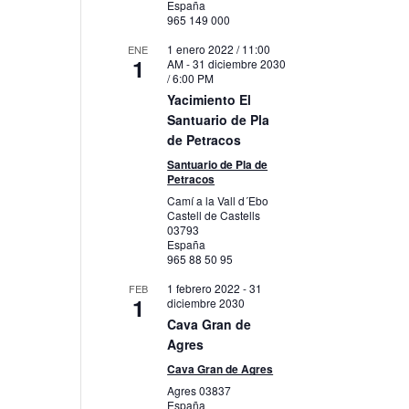
España
965 149 000
1 enero 2022 / 11:00
ENE
1
AM
-
31 diciembre 2030
/ 6:00 PM
Yacimiento El
Santuario de Pla
de Petracos
Santuario de Pla de
Petracos
s,
Camí a la Vall d´Ebo
Castell de Castells
03793
España
965 88 50 95
1 febrero 2022
-
31
FEB
1
diciembre 2030
Cava Gran de
Agres
Cava Gran de Agres
Agres
03837
España