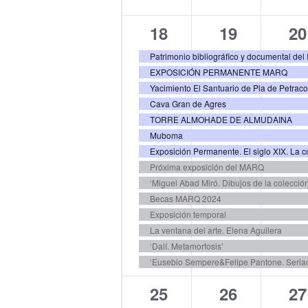
14
14
14
18
19
20
eventos,
eventos,
ev
EXPOSICIÓN PERMANENTE MARQ
Yacimiento El Santuario de Pla de Petrac
Cava Gran de Agres
TORRE ALMOHADE DE ALMUDAINA
Muboma
Exposición Permanente. El siglo XIX. La co
Próxima exposición del MARQ
‘Miguel Abad Miró. Dibujos de la colecció
Becas MARQ 2024
Exposición temporal
La ventana del arte. Elena Aguilera
‘Dalí. Metamorfosis’
14
14
14
25
26
27