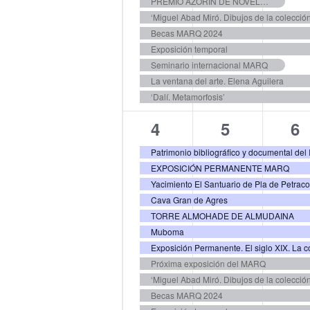
PREMIO AZORÍN DE NOVELA 2024
‘Miguel Abad Miró. Dibujos de la colecció
Becas MARQ 2024
Exposición temporal
Seminario internacional MARQ
La ventana del arte. Elena Aguilera
‘Dalí. Metamorfosis’
14
14
13
4
5
6
eventos,
eventos,
ev
EXPOSICIÓN PERMANENTE MARQ
Yacimiento El Santuario de Pla de Petrac
Cava Gran de Agres
TORRE ALMOHADE DE ALMUDAINA
Muboma
Exposición Permanente. El siglo XIX. La co
Próxima exposición del MARQ
‘Miguel Abad Miró. Dibujos de la colecció
Becas MARQ 2024