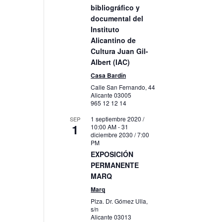
bibliográfico y
s
documental del
Instituto
to
Alicantino de
Cultura Juan Gil-
Albert (IAC)
Casa Bardín
Calle San Fernando, 44
Alicante
03005
965 12 12 14
1 septiembre 2020 /
SEP
1
10:00 AM
-
31
s,
diciembre 2030 / 7:00
PM
EXPOSICIÓN
PERMANENTE
MARQ
Marq
Plza. Dr. Gómez Ulla,
s/n
Alicante
03013