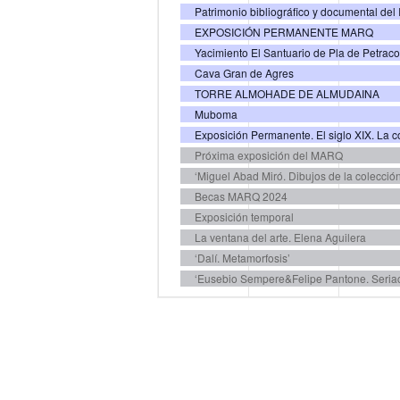
eventos,
eventos,
ev
EXPOSICIÓN PERMANENTE MARQ
Yacimiento El Santuario de Pla de Petrac
Cava Gran de Agres
TORRE ALMOHADE DE ALMUDAINA
Muboma
Exposición Permanente. El siglo XIX. La co
Próxima exposición del MARQ
‘Miguel Abad Miró. Dibujos de la colecció
Becas MARQ 2024
Exposición temporal
La ventana del arte. Elena Aguilera
‘Dalí. Metamorfosis’