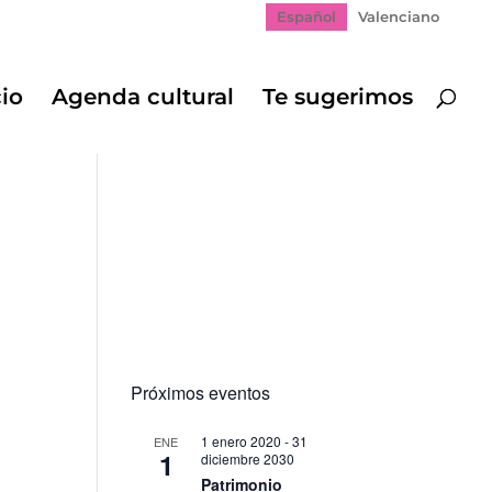
Español
Valenciano
cio
Agenda cultural
Te sugerimos
Próximos eventos
1 enero 2020
-
31
ENE
1
diciembre 2030
gación
Patrimonio