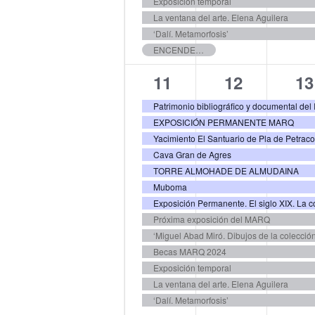
Exposición temporal
La ventana del arte. Elena Aguilera
‘Dalí. Metamorfosis’
ENCENDEMOS LA NAVIDAD EN EL MARQ
13
13
13
11
12
13
eventos,
eventos,
ev
EXPOSICIÓN PERMANENTE MARQ
Yacimiento El Santuario de Pla de Petrac
Cava Gran de Agres
TORRE ALMOHADE DE ALMUDAINA
Muboma
Exposición Permanente. El siglo XIX. La co
Próxima exposición del MARQ
‘Miguel Abad Miró. Dibujos de la colecció
Becas MARQ 2024
Exposición temporal
La ventana del arte. Elena Aguilera
‘Dalí. Metamorfosis’