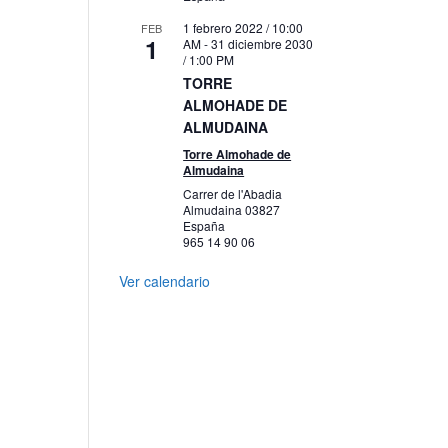
1 febrero 2022 / 10:00
FEB
1
AM
-
31 diciembre 2030
/ 1:00 PM
TORRE
ALMOHADE DE
ALMUDAINA
s,
Torre Almohade de
Almudaina
Carrer de l'Abadia
Almudaina
03827
España
965 14 90 06
Ver calendario