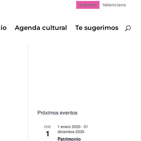
Español
Valenciano
cio
Agenda cultural
Te sugerimos
,
Próximos eventos
re
1 enero 2020
-
31
ENE
1
diciembre 2030
ación
Patrimonio