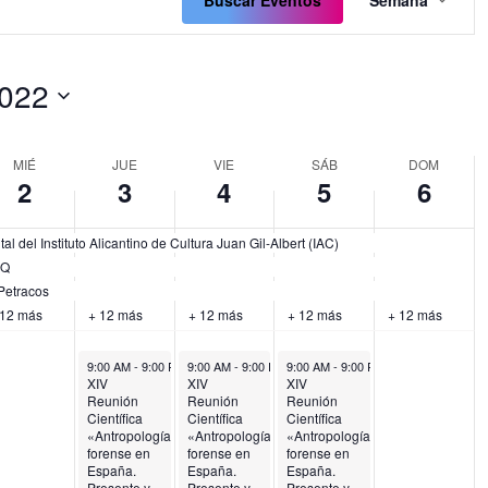
de
Buscar Eventos
Semana
.
day.
vistas
de
Event
2022
onar
MIÉ
JUE
VIE
SÁB
DOM
2
3
4
5
6
l del Instituto Alicantino de Cultura Juan Gil-Albert (IAC)
RQ
 Petracos
 12 más
+ 12 más
+ 12 más
+ 12 más
+ 12 más
November 3, 2022
November 4, 2022
November 5, 2022
9:00 AM
-
9:00 PM
9:00 AM
-
9:00 PM
9:00 AM
-
9:00 PM
XIV
XIV
XIV
Reunión
Reunión
Reunión
Científica
Científica
Científica
«Antropología
«Antropología
«Antropología
forense en
forense en
forense en
España.
España.
España.
Presente y
Presente y
Presente y