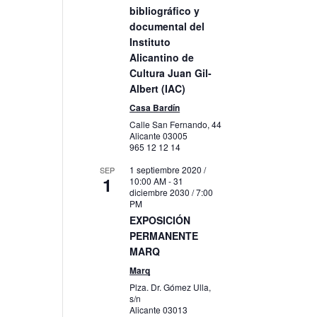
bibliográfico y
documental del
Instituto
o
Alicantino de
Cultura Juan Gil-
Albert (IAC)
Casa Bardín
Calle San Fernando, 44
Alicante
03005
965 12 12 14
1 septiembre 2020 /
SEP
1
10:00 AM
-
31
diciembre 2030 / 7:00
PM
EXPOSICIÓN
PERMANENTE
MARQ
Marq
Plza. Dr. Gómez Ulla,
s/n
Alicante
03013