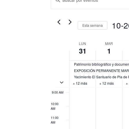
de
day.
day
la
búsqueda
3:00 AM
palabra
y
clave.
10-
vistas
4:00 AM
Esta semana
Busca
de
Selecci
Eventos
5:00 AM
Eventos
fecha.
Semana
LUN
MAR
para
31
1
de
6:00 AM
la
Eventos
palabra
Patrimonio bibliográfico y documenta
7:00 AM
clave.
EXPOSICIÓN PERMANENTE MA
Yacimiento El Santuario de Pla de
8:00 AM
Activar/Desactivar eventos de múltiples días
+ 12 más
+ 12 más
+
9:00 AM
10:00
AM
11:00
AM