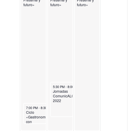
futuro»
futuro»
futuro»
November 4, 2022
5:30 PM
-
8:00 PM
Jornadas
ComunicALC
2022
November 3, 2022
7:00 PM
-
8:30 PM
Ciclo
«Gastronomía
con
estrella».
Vicente