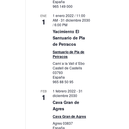
España
965 149 000
1 enero 2022 / 11:00
ENE
1
AM
-
31 diciembre 2030
/ 6:00 PM
Yacimiento El
Santuario de Pla
de Petracos
Santuario de Pla de
Petracos
Camí a la Vall d´Ebo
Castell de Castells
03793
España
965 88 50 95
1 febrero 2022
-
31
FEB
1
diciembre 2030
Cava Gran de
Agres
Cava Gran de Agres
Agres
03837
España