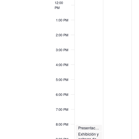
12:00
PM
1:00 PM
2:00 PM
3:00 PM
4:00 PM
5:00 PM
6:00 PM
7:00 PM
8:00 PM
October 31, 2022
Presentación del libro Recuento General. (Relatos Completos, 1972-2020) de Mariano Sánchez Soler
October 31, 2022
8:00 PM
8:00 PM
-
10:00 PM
Exhibición y
entrega de