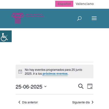
Español
Valenciano
Eventos
en
No hay eventos programados para 25 junio
Aviso
2025. Ir a los
próximos eventos
.
25
junio
Navegación
Navegac
25-06-2025
Buscar
2025
Día
de
de
Selecciona
vistas
búsqueda
de
la
y
Evento
Día anterior
Siguiente día
fecha.
vistas