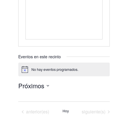
Eventos en este recinto
No hay eventos programados.
Aviso
Próximos
Selecciona
la
fecha.
Eventos
Eventos
anterior(es)
Hoy
siguiente(s)