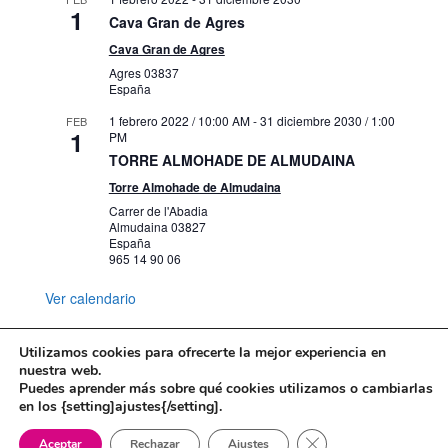
1
Cava Gran de Agres
Cava Gran de Agres
Agres
03837
España
1 febrero 2022 / 10:00 AM
-
31 diciembre 2030 / 1:00
FEB
1
PM
TORRE ALMOHADE DE ALMUDAINA
Torre Almohade de Almudaina
Carrer de l'Abadia
Almudaina
03827
España
965 14 90 06
Ver calendario
Utilizamos cookies para ofrecerte la mejor experiencia en
nuestra web.
Puedes aprender más sobre qué cookies utilizamos o cambiarlas
Mapa web
Política de Privacidad
en los {setting]ajustes{/setting].
Politica de cookies
Cerrar el banner de 
Aceptar
Rechazar
Ajustes