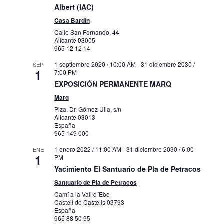
Albert (IAC)
Casa Bardín
Calle San Fernando, 44
Alicante
03005
965 12 12 14
1 septiembre 2020 / 10:00 AM
-
31 diciembre 2030 /
SEP
1
7:00 PM
EXPOSICIÓN PERMANENTE MARQ
Marq
Plza. Dr. Gómez Ulla, s/n
Alicante
03013
España
965 149 000
1 enero 2022 / 11:00 AM
-
31 diciembre 2030 / 6:00
ENE
1
PM
Yacimiento El Santuario de Pla de Petracos
Santuario de Pla de Petracos
Camí a la Vall d´Ebo
Castell de Castells
03793
España
965 88 50 95