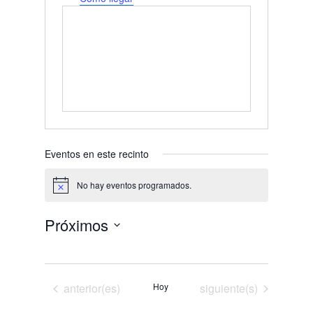
Eventos en este recinto
No hay eventos programados.
Aviso
Próximos
Selecciona
la
fecha.
Eventos
Eventos
anterior(es)
Hoy
siguiente(s)