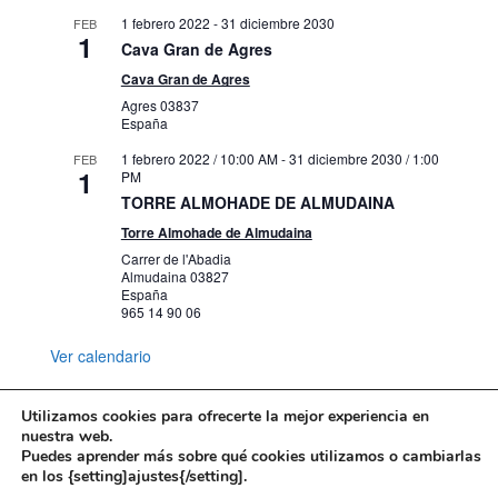
1 febrero 2022
-
31 diciembre 2030
FEB
1
Cava Gran de Agres
Cava Gran de Agres
Agres
03837
España
1 febrero 2022 / 10:00 AM
-
31 diciembre 2030 / 1:00
FEB
1
PM
TORRE ALMOHADE DE ALMUDAINA
Torre Almohade de Almudaina
Carrer de l'Abadia
Almudaina
03827
España
965 14 90 06
Ver calendario
Utilizamos cookies para ofrecerte la mejor experiencia en
nuestra web.
Puedes aprender más sobre qué cookies utilizamos o cambiarlas
Mapa web
Política de Privacidad
en los {setting]ajustes{/setting].
Politica de cookies