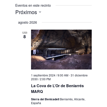
Eventos en este recinto
Próximos
Selecciona
agosto 2026
la
fecha.
SÁB
8
1 septiembre 2024 / 9:00 AM
-
31 diciembre
2030 / 2:00 PM
La Cova de L’Or de Beniarrés
MARQ
Sierra del Benicadell
Beniarrés, Alicante,
España