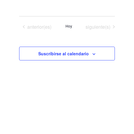
Eventos
Eventos
anterior(es)
Hoy
siguiente(s)
Suscribirse al calendario