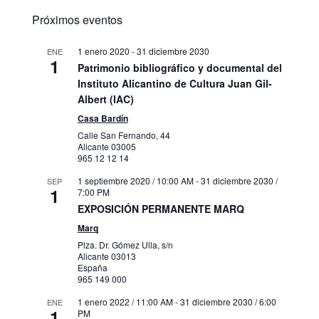
Próximos eventos
1 enero 2020
-
31 diciembre 2030
ENE
1
Patrimonio bibliográfico y documental del
Instituto Alicantino de Cultura Juan Gil-
Albert (IAC)
Casa Bardín
Calle San Fernando, 44
Alicante
03005
965 12 12 14
1 septiembre 2020 / 10:00 AM
-
31 diciembre 2030 /
SEP
1
7:00 PM
EXPOSICIÓN PERMANENTE MARQ
Marq
Plza. Dr. Gómez Ulla, s/n
Alicante
03013
España
965 149 000
1 enero 2022 / 11:00 AM
-
31 diciembre 2030 / 6:00
ENE
1
PM