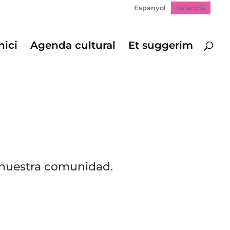
Espanyol
Valencià
nici
Agenda cultural
Et suggerim
n nuestra comunidad.