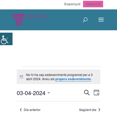
Espanyol
Valencià
Esdeveniments
del
No hi ha cap esdeveniments programat per a 3
Avís
abril 2024. Aneu als
propers esdeveniments
.
3
abril
Navegació
Navegac
03-04-2024
Cerca
2024
Dia
de
visual
Selecciona
visualitz
i
Esdeven
una
cerca
Dia anterior
Següent dia
data.
d'Esdeveni