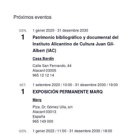
Próximos eventos
1 gener 2020
-
31 desembre 2030
GEN.
1
Patrimonio bibliográfico y documental del
Instituto Alicantino de Cultura Juan Gil-
Albert (IAC)
Casa Bardín
Calle San Fernando, 44
Alacant
03005
965 12 12 14
1 setembre 2020 / 10:00
-
31 desembre 2030 / 19:00
SET.
1
EXPOSICIÓN PERMANENTE MARQ
Marq
Plza. Dr. Gómez Ulla, s/n
Alacant
03013
España
965 149 000
1 gener 2022 / 11:00
-
31 desembre 2030 / 18:00
GEN.