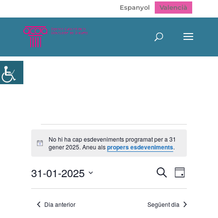
Espanyol
Valencià
Esdeveniments
del
No hi ha cap esdeveniments programat per a 31
Avís
gener 2025. Aneu als
propers esdeveniments
.
31
gener
Navegació
Navegac
31-01-2025
Cerca
2025
Dia
de
visual
Selecciona
visualitz
i
Esdeven
una
cerca
Dia anterior
Següent dia
data.
d'Esdeveni