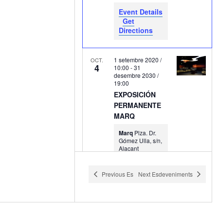
Event Details
Get
Directions
1 setembre 2020 /
OCT.
4
10:00
-
31
desembre 2030 /
19:00
EXPOSICIÓN
PERMANENTE
MARQ
Marq
Plza. Dr.
Gómez Ulla, s/n,
Alacant
Previous
Esdeveniments
Next
Esdeveniments
1 gener 2022 /
OCT.
4
11:00
-
31
desembre 2030 /
18:00
Yacimiento El