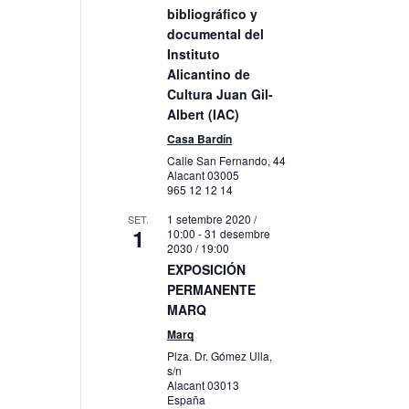
bibliográfico y
litzacions
documental del
veniment
Instituto
Alicantino de
Cultura Juan Gil-
Albert (IAC)
Casa Bardín
Calle San Fernando, 44
Alacant
03005
965 12 12 14
1 setembre 2020 /
SET.
1
10:00
-
31 desembre
2030 / 19:00
EXPOSICIÓN
PERMANENTE
MARQ
Marq
Plza. Dr. Gómez Ulla,
s/n
Alacant
03013
España