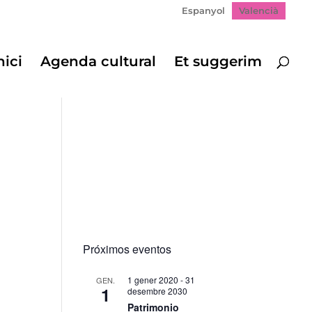
Espanyol
Valencià
nici
Agenda cultural
Et suggerim
Próximos eventos
1 gener 2020
-
31
GEN.
1
desembre 2030
gació
Patrimonio