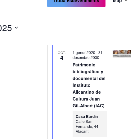
de
Troba Esdeveniments
Map
visua
Esde
025
1 gener 2020
-
31
OCT.
4
desembre 2030
Patrimonio
bibliográfico y
documental del
Instituto
Alicantino de
Cultura Juan
Gil-Albert (IAC)
Casa Bardín
Calle San
Fernando, 44,
Alacant