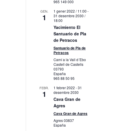
965 149 000
1 gener 2022 / 11:00
-
GEN.
1
31 desembre 2030 /
18:00
Yacimiento El
Santuario de Pla
de Petracos
Santuario de Pla de
Petracos
Camí a la Vall d´Ebo
Castell de Castells
03793
España
965 88 50 95
1 febrer 2022
-
31
FEBR.
1
desembre 2030
Cava Gran de
Agres
Cava Gran de Agres
Agres
03837
España