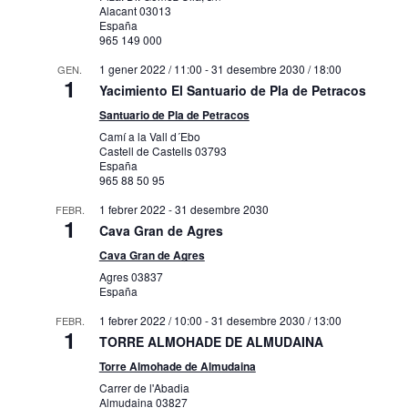
Alacant
03013
España
965 149 000
1 gener 2022 / 11:00
-
31 desembre 2030 / 18:00
GEN.
1
Yacimiento El Santuario de Pla de Petracos
Santuario de Pla de Petracos
Camí a la Vall d´Ebo
Castell de Castells
03793
España
965 88 50 95
1 febrer 2022
-
31 desembre 2030
FEBR.
1
Cava Gran de Agres
Cava Gran de Agres
Agres
03837
España
1 febrer 2022 / 10:00
-
31 desembre 2030 / 13:00
FEBR.
1
TORRE ALMOHADE DE ALMUDAINA
Torre Almohade de Almudaina
Carrer de l'Abadia
Almudaina
03827