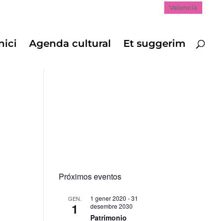
Valencià
nici
Agenda cultural
Et suggerim
Próximos eventos
1 gener 2020
-
31
GEN.
1
desembre 2030
Patrimonio