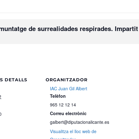
muntatge de surrealidades respirades. Impartit
S DETALLS
ORGANITZADOR
IAC Juan Gil Albert
Telèfon
2
965 12 12 14
Correu electrònic
0
galbert@diputacionalicante.es
Visualitza el lloc web de