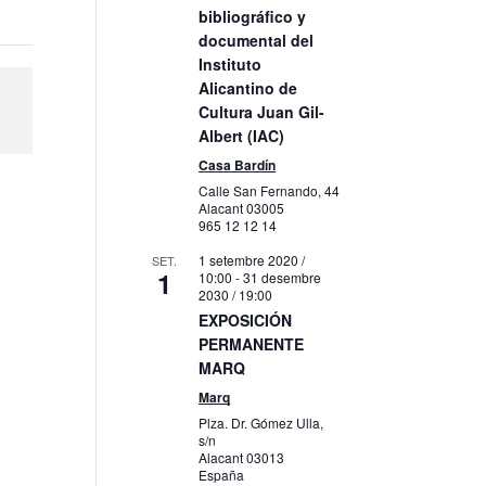
bibliográfico y
documental del
Instituto
Alicantino de
Cultura Juan Gil-
Albert (IAC)
Casa Bardín
Calle San Fernando, 44
Alacant
03005
965 12 12 14
1 setembre 2020 /
SET.
1
10:00
-
31 desembre
2030 / 19:00
EXPOSICIÓN
PERMANENTE
MARQ
Marq
Plza. Dr. Gómez Ulla,
s/n
Alacant
03013
España