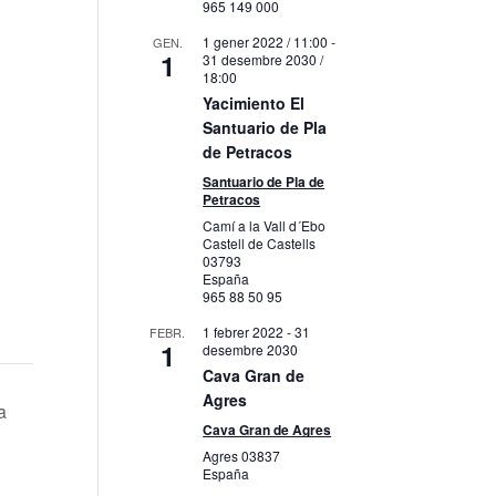
965 149 000
1 gener 2022 / 11:00
-
GEN.
1
31 desembre 2030 /
18:00
Yacimiento El
Santuario de Pla
de Petracos
Santuario de Pla de
Petracos
Camí a la Vall d´Ebo
Castell de Castells
03793
España
965 88 50 95
1 febrer 2022
-
31
FEBR.
1
desembre 2030
Cava Gran de
Agres
a
Cava Gran de Agres
Agres
03837
España