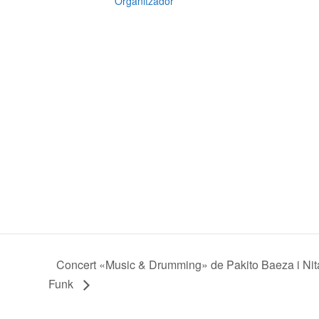
Organitzador
Concert «Music & Drumming» de Pakito Baeza i Nit
Funk