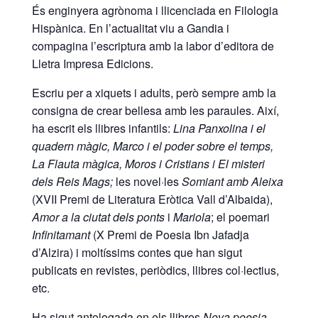
És enginyera agrònoma i llicenciada en Filologia
Hispànica. En l’actualitat viu a Gandia i
compagina l’escriptura amb la labor d’editora de
Lletra Impresa Edicions.
Escriu per a xiquets i adults, però sempre amb la
consigna de crear bellesa amb les paraules. Així,
ha escrit els llibres infantils:
Lina Panxolina i el
quadern màgic,
Marco i el poder sobre el temps,
La Flauta màgica, Moros i Cristians i El misteri
dels Reis Mags;
les novel·les
Somiant amb Aleixa
(XVII Premi de Literatura Eròtica Vall d’Albaida),
Amor a la ciutat dels ponts
i
Mariola
; el poemari
Infinitamant
(X Premi de Poesia Ibn Jafadja
d’Alzira) i moltíssims contes que han sigut
publicats en revistes, periòdics, llibres col·lectius,
etc.
Ha sigut antologada en els llibres
Nova poesia