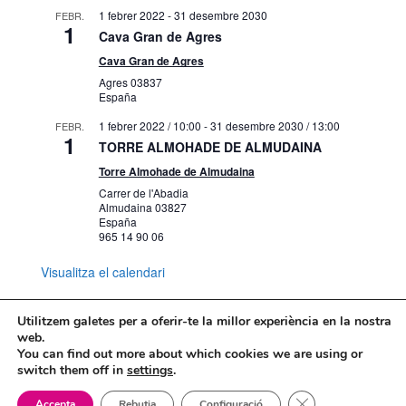
1 febrer 2022
-
31 desembre 2030
FEBR.
1
Cava Gran de Agres
Cava Gran de Agres
Agres
03837
España
1 febrer 2022 / 10:00
-
31 desembre 2030 / 13:00
FEBR.
1
TORRE ALMOHADE DE ALMUDAINA
Torre Almohade de Almudaina
Carrer de l'Abadia
Almudaina
03827
España
965 14 90 06
Visualitza el calendari
Utilitzem galetes per a oferir-te la millor experiència en la nostra
web.
You can find out more about which cookies we are using or
Mapa web
Política de Privacidad
switch them off in
settings
.
Politica de cookies
Tanca el bàner de
Accepta
Rebutja
Configuració