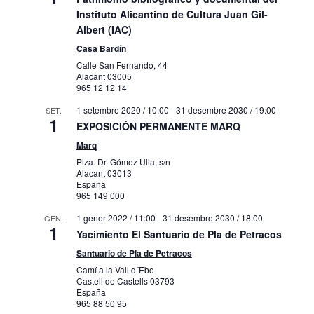
Instituto Alicantino de Cultura Juan Gil-
Albert (IAC)
Casa Bardín
Calle San Fernando, 44
Alacant
03005
965 12 12 14
1 setembre 2020 / 10:00
-
31 desembre 2030 / 19:00
SET.
1
EXPOSICIÓN PERMANENTE MARQ
Marq
Plza. Dr. Gómez Ulla, s/n
Alacant
03013
España
965 149 000
1 gener 2022 / 11:00
-
31 desembre 2030 / 18:00
GEN.
1
Yacimiento El Santuario de Pla de Petracos
Santuario de Pla de Petracos
Camí a la Vall d´Ebo
Castell de Castells
03793
España
965 88 50 95