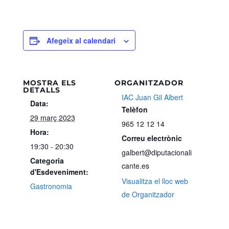
Afegeix al calendari
MOSTRA ELS
ORGANITZADOR
DETALLS
IAC Juan Gil Albert
Data:
Telèfon
29 març 2023
965 12 12 14
Hora:
Correu electrònic
19:30 - 20:30
galbert@diputacionali
Categoria
cante.es
d'Esdeveniment:
Visualitza el lloc web
Gastronomia
de Organitzador