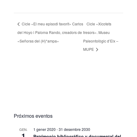
Cicle «El meu episodi favorit» Carlos
Cicle «Xicotets
del Hoyo i Paloma Rando, creadors de
tresors». Museu
«Señoras del (H)*ampa»
Paleontològic d’Elx –
MUPE
Próximos eventos
1 gener 2020
-
31 desembre 2030
GEN.
1
Patrimonio bibliográfico y documental del