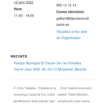
12 juny 2022
965 12 12 14
Hora:
Correu electrònic
11:00 - 18:00
galbert@diputacionali
cante.es
Visualitza el lloc web
de Organitzador
RECINTE
Parque Municipal El Canyar De Les Portelles,
Carrer Joan XXIII, 48, 03110 Mutxamel, Alicante
Cicle “Tastarte»: Trobada en la
Cicle” Gastronomia amb
microvinya Cavall de Foc. Celler
estrela”: Pablo Montoro,
del Minifundi. Ruta cultural i tast.
xarrarà amb Juan Carlos