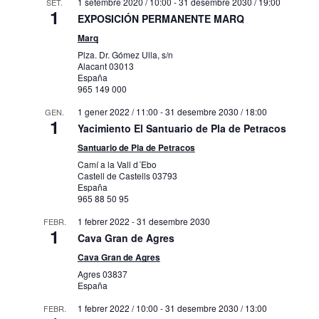
1 setembre 2020 / 10:00
-
31 desembre 2030 / 19:00
SET.
1
EXPOSICIÓN PERMANENTE MARQ
Marq
Plza. Dr. Gómez Ulla, s/n
Alacant
03013
España
965 149 000
1 gener 2022 / 11:00
-
31 desembre 2030 / 18:00
GEN.
1
Yacimiento El Santuario de Pla de Petracos
Santuario de Pla de Petracos
Camí a la Vall d´Ebo
Castell de Castells
03793
España
965 88 50 95
1 febrer 2022
-
31 desembre 2030
FEBR.
1
Cava Gran de Agres
Cava Gran de Agres
Agres
03837
España
1 febrer 2022 / 10:00
-
31 desembre 2030 / 13:00
FEBR.