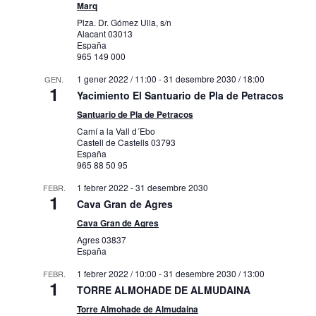
Marq
Plza. Dr. Gómez Ulla, s/n
Alacant
03013
España
965 149 000
1 gener 2022 / 11:00
-
31 desembre 2030 / 18:00
GEN.
1
Yacimiento El Santuario de Pla de Petracos
Santuario de Pla de Petracos
Camí a la Vall d´Ebo
Castell de Castells
03793
España
965 88 50 95
1 febrer 2022
-
31 desembre 2030
FEBR.
1
Cava Gran de Agres
Cava Gran de Agres
Agres
03837
España
1 febrer 2022 / 10:00
-
31 desembre 2030 / 13:00
FEBR.
1
TORRE ALMOHADE DE ALMUDAINA
Torre Almohade de Almudaina