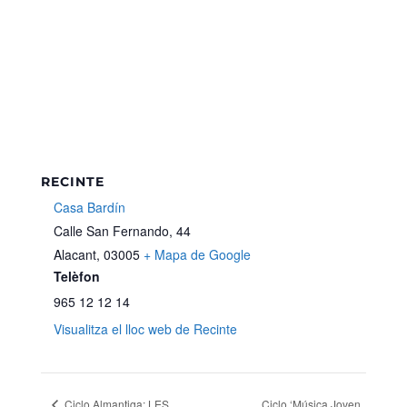
RECINTE
Casa Bardín
Calle San Fernando, 44
Alacant
,
03005
+ Mapa de Google
Telèfon
965 12 12 14
Visualitza el lloc web de Recinte
Ciclo Almantiga: LES
Ciclo ‘Música Joven