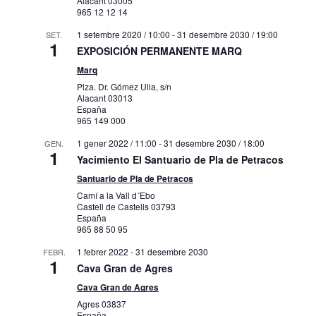
Alacant
03005
965 12 12 14
1 setembre 2020 / 10:00
-
31 desembre 2030 / 19:00
SET.
1
EXPOSICIÓN PERMANENTE MARQ
Marq
Plza. Dr. Gómez Ulla, s/n
Alacant
03013
España
965 149 000
1 gener 2022 / 11:00
-
31 desembre 2030 / 18:00
GEN.
1
Yacimiento El Santuario de Pla de Petracos
Santuario de Pla de Petracos
Camí a la Vall d´Ebo
Castell de Castells
03793
España
965 88 50 95
1 febrer 2022
-
31 desembre 2030
FEBR.
1
Cava Gran de Agres
Cava Gran de Agres
Agres
03837
España