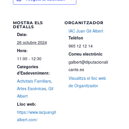
MOSTRA ELS
ORGANITZADOR
DETALLS
IAC Juan Gil Albert
Data:
Telèfon
26 octubre 2024
965 12 12 14
Hora:
Correu electrònic
11:00 - 12:30
galbert@diputacionali
Categories
cante.es
d'Esdeveniment:
Visualitza el lloc web
Activitats Familiars
,
de Organitzador
Artes Escénicas
,
Gil
Albert
Lloc web:
https://www.iacjuangil
albert.com/