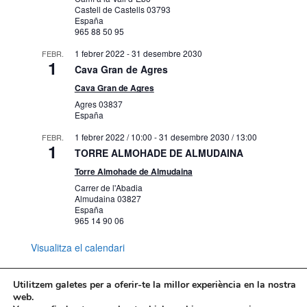
Castell de Castells
03793
España
965 88 50 95
1 febrer 2022
-
31 desembre 2030
FEBR.
1
Cava Gran de Agres
Cava Gran de Agres
Agres
03837
España
1 febrer 2022 / 10:00
-
31 desembre 2030 / 13:00
FEBR.
1
TORRE ALMOHADE DE ALMUDAINA
Torre Almohade de Almudaina
Carrer de l'Abadia
Almudaina
03827
España
965 14 90 06
Visualitza el calendari
Utilitzem galetes per a oferir-te la millor experiència en la nostra
web.