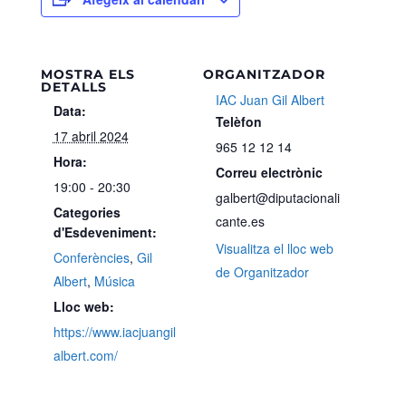
MOSTRA ELS
ORGANITZADOR
DETALLS
IAC Juan Gil Albert
Data:
Telèfon
17 abril 2024
965 12 12 14
Hora:
Correu electrònic
19:00 - 20:30
galbert@diputacionali
Categories
cante.es
d'Esdeveniment:
Visualitza el lloc web
Conferències
,
Gil
de Organitzador
Albert
,
Música
Lloc web:
https://www.iacjuangil
albert.com/