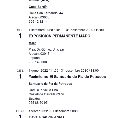
Casa Bardín
Calle San Fernando, 44
Alacant
03005
965 12 12 14
1 setembre 2020 / 10:00
-
31 desembre 2030 / 19:00
SET.
1
EXPOSICIÓN PERMANENTE MARQ
Marq
Plza. Dr. Gómez Ulla, s/n
Alacant
03013
España
965 149 000
1 gener 2022 / 11:00
-
31 desembre 2030 / 18:00
GEN.
1
Yacimiento El Santuario de Pla de Petracos
Santuario de Pla de Petracos
Camí a la Vall d´Ebo
Castell de Castells
03793
España
965 88 50 95
1 febrer 2022
-
31 desembre 2030
FEBR.
1
Cava Gran de Agres