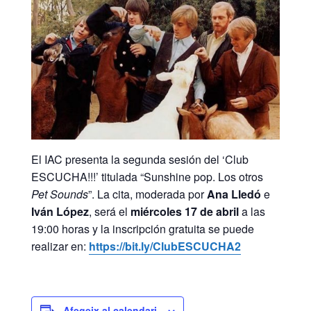
El IAC presenta la segunda sesión del ‘Club
ESCUCHA!!!’ titulada “Sunshine pop. Los otros
Pet Sounds
”. La cita, moderada por
Ana Lledó
e
Iván López
, será el
miércoles 17 de abril
a las
19:00 horas y la inscripción gratuita se puede
realizar en:
https://bit.ly/ClubESCUCHA2
Afegeix al calendari