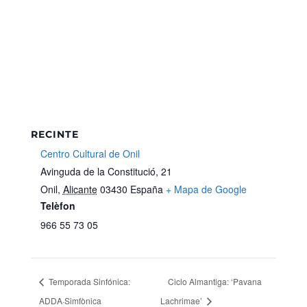
RECINTE
Centro Cultural de Onil
Avinguda de la Constitució, 21
Onil
,
Alicante
03430
España
+ Mapa de Google
Telèfon
966 55 73 05
Temporada Sinfónica:
Ciclo Almantiga: ‘Pavana
ADDA·Simfònica
Lachrimae’