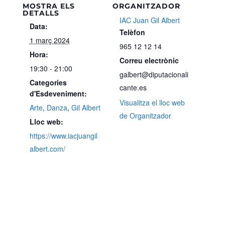
MOSTRA ELS
ORGANITZADOR
DETALLS
IAC Juan Gil Albert
Data:
Telèfon
1 març 2024
965 12 12 14
Hora:
Correu electrònic
19:30 - 21:00
galbert@diputacionali
Categories
cante.es
d'Esdeveniment:
Visualitza el lloc web
Arte
,
Danza
,
Gil Albert
de Organitzador
Lloc web:
https://www.iacjuangil
albert.com/