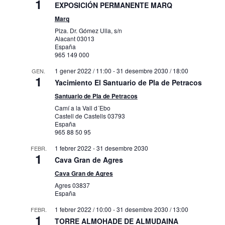
1
EXPOSICIÓN PERMANENTE MARQ
Marq
Plza. Dr. Gómez Ulla, s/n
Alacant
03013
España
965 149 000
1 gener 2022 / 11:00
-
31 desembre 2030 / 18:00
GEN.
1
Yacimiento El Santuario de Pla de Petracos
Santuario de Pla de Petracos
Camí a la Vall d´Ebo
Castell de Castells
03793
España
965 88 50 95
1 febrer 2022
-
31 desembre 2030
FEBR.
1
Cava Gran de Agres
Cava Gran de Agres
Agres
03837
España
1 febrer 2022 / 10:00
-
31 desembre 2030 / 13:00
FEBR.
1
TORRE ALMOHADE DE ALMUDAINA