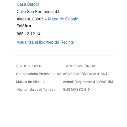
Casa Bardín
Calle San Fernando, 44
Alacant
,
03005
+ Mapa de Google
Telèfon
965 12 12 14
Visualitza el lloc web de Recinte
ADDA JOVEN
ADDA SIMFÒNICA
Conservatorio Profesional de
ADDA·SIMFÒNICA ALICANTE /
Música de Alicante
Antonii Baryshevskyi / JOACHIM
«Guitarrista José Tomás».
GUSTAFSSON