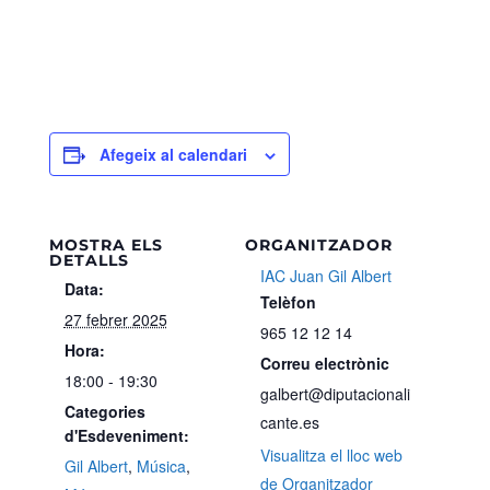
Afegeix al calendari
MOSTRA ELS
ORGANITZADOR
DETALLS
IAC Juan Gil Albert
Data:
Telèfon
27 febrer 2025
965 12 12 14
Hora:
Correu electrònic
18:00 - 19:30
galbert@diputacionali
Categories
cante.es
d'Esdeveniment:
Visualitza el lloc web
Gil Albert
,
Música
,
de Organitzador