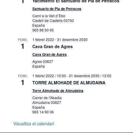
Yacimiento El Santuario de Pla de Petracos
Santuario de Pla de Petracos
Camí a la Vall d´Ebo
Castell de Castells
03793
España
965 88 50 95
1 febrer 2022
-
31 desembre 2030
FEBR.
1
Cava Gran de Agres
Cava Gran de Agres
Agres
03837
España
1 febrer 2022 / 10:00
-
31 desembre 2030 / 13:00
FEBR.
1
TORRE ALMOHADE DE ALMUDAINA
Torre Almohade de Almudaina
Carrer de l'Abadia
Almudaina
03827
España
965 14 90 06
Visualitza el calendari