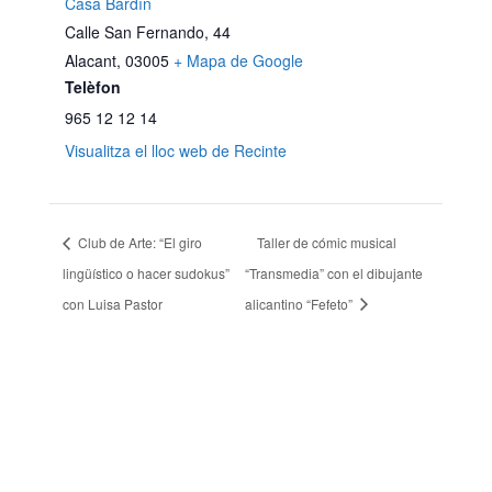
Casa Bardín
Calle San Fernando, 44
Alacant
,
03005
+ Mapa de Google
Telèfon
965 12 12 14
Visualitza el lloc web de Recinte
Club de Arte: “El giro
Taller de cómic musical
lingüístico o hacer sudokus”
“Transmedia” con el dibujante
con Luisa Pastor
alicantino “Fefeto”