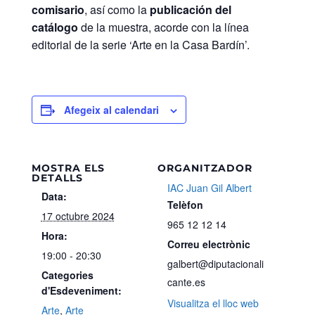
comisario
, así como la
publicación del
catálogo
de la muestra, acorde con la línea
editorial de la serie ‘Arte en la Casa Bardín’.
Afegeix al calendari
MOSTRA ELS
ORGANITZADOR
DETALLS
IAC Juan Gil Albert
Data:
Telèfon
17 octubre 2024
965 12 12 14
Hora:
Correu electrònic
19:00 - 20:30
galbert@diputacionali
Categories
cante.es
d'Esdeveniment:
Visualitza el lloc web
Arte
,
Arte