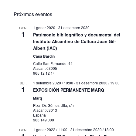
Próximos eventos
1 gener 2020
-
31 desembre 2030
GEN.
1
Patrimonio bibliográfico y documental del
Instituto Alicantino de Cultura Juan Gil-
Albert (IAC)
Casa Bardín
Calle San Fernando, 44
Alacant
03005
965 12 12 14
1 setembre 2020 / 10:00
-
31 desembre 2030 / 19:00
SET.
1
EXPOSICIÓN PERMANENTE MARQ
Marq
Plza. Dr. Gómez Ulla, s/n
Alacant
03013
España
965 149 000
1 gener 2022 / 11:00
-
31 desembre 2030 / 18:00
GEN.
1