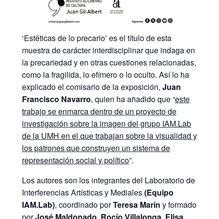
‘Estéticas de lo precario’ es el título de esta
muestra de carácter interdisciplinar que indaga en
la precariedad y en otras cuestiones relacionadas,
como la fragilida, lo efímero o lo oculto. Así lo ha
explicado el comisario de la exposición,
Juan
Francisco Navarro
, quien ha añadido que “
este
trabajo se enmarca dentro de un proyecto de
investigación sobre la imagen del grupo IAM.Lab
de la UMH en el que trabajan sobre la visualidad y
los patrones que construyen un sistema de
representación social y político
”.
Los autores son los integrantes del Laboratorio de
Interferencias Artísticas y Mediales
(
Equipo
IAM.Lab)
, coordinado por
Teresa Marín
y formado
por
José Maldonado
,
Rocío Villalonga
,
Elisa