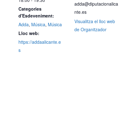
18:00 - 19:30
adda@diputacionalica
Categories
nte.es
d'Esdeveniment:
Visualitza el lloc web
Adda
,
Música
,
Música
de Organitzador
Lloc web:
https://addaalicante.e
s