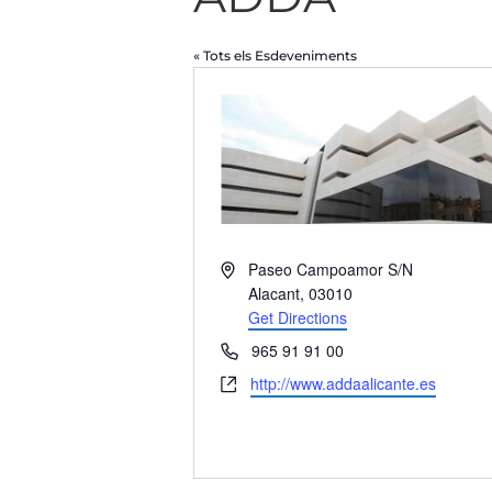
« Tots els Esdeveniments
Address
Paseo Campoamor S/N
Alacant
,
03010
Get Directions
Phone
965 91 91 00
Website
http://www.addaalicante.es