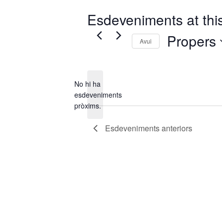
Esdeveniments at this
Propers
Avui
Selecciona
una
data.
No hi ha
esdeveniments
Avís
pròxims.
Esdeveniments
anteriors