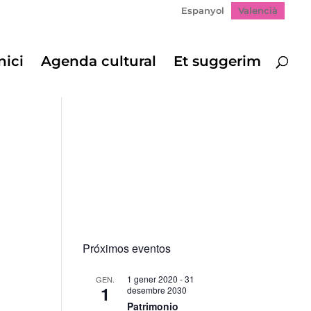
Espanyol
Valencià
nici
Agenda cultural
Et suggerim
Próximos eventos
1 gener 2020
-
31
GEN.
1
desembre 2030
Patrimonio