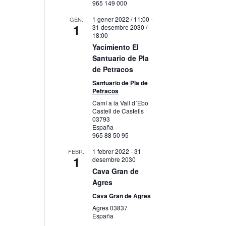
965 149 000
1 gener 2022 / 11:00
-
GEN.
1
31 desembre 2030 /
18:00
Yacimiento El
Santuario de Pla
de Petracos
Santuario de Pla de
Petracos
Camí a la Vall d´Ebo
Castell de Castells
03793
España
965 88 50 95
1 febrer 2022
-
31
FEBR.
1
desembre 2030
Cava Gran de
Agres
Cava Gran de Agres
Agres
03837
España