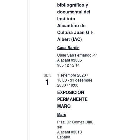
bibliográfico y
documental del
Instituto
Alicantino de
Cultura Juan Gil-
Albert (IAC)
Casa Bardín
Calle San Fernando, 44
Alacant
03005
965 12 12 14
1 setembre 2020 /
SET.
1
10:00
-
31 desembre
2030 / 19:00
EXPOSICIÓN
PERMANENTE
MARQ
Marq
Plza. Dr. Gómez Ulla,
s/n
Alacant
03013
España