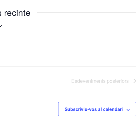
 recinte
Esdeveniments
posteriors
Subscriviu-vos al calendari