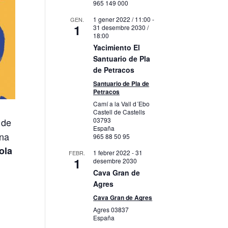
965 149 000
1 gener 2022 / 11:00
-
GEN.
1
31 desembre 2030 /
18:00
Yacimiento El
Santuario de Pla
de Petracos
Santuario de Pla de
Petracos
Camí a la Vall d´Ebo
Castell de Castells
03793
 de
España
una
965 88 50 95
ola
1 febrer 2022
-
31
FEBR.
1
desembre 2030
Cava Gran de
Agres
Cava Gran de Agres
Agres
03837
España