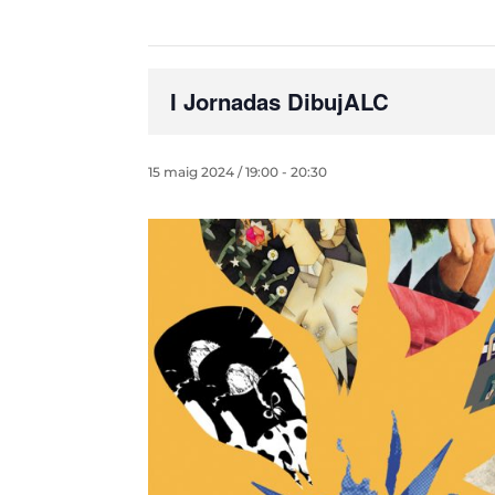
I Jornadas DibujALC
15 maig 2024 / 19:00
-
20:30