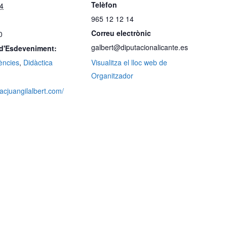
Telèfon
24
965 12 12 14
Correu electrònic
0
galbert@diputacionalicante.es
 d'Esdeveniment:
ències
,
Didàctica
Visualitza el lloc web de
Organitzador
iacjuangilalbert.com/