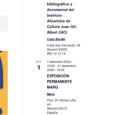
bibliográfico y
documental del
Instituto
Alicantino de
Cultura Juan Gil-
Albert (IAC)
Casa Bardín
Calle San Fernando, 44
Alacant
03005
965 12 12 14
1 setembre 2020 /
SET.
1
10:00
-
31 desembre
2030 / 19:00
EXPOSICIÓN
PERMANENTE
MARQ
Marq
Plza. Dr. Gómez Ulla,
s/n
Alacant
03013
España