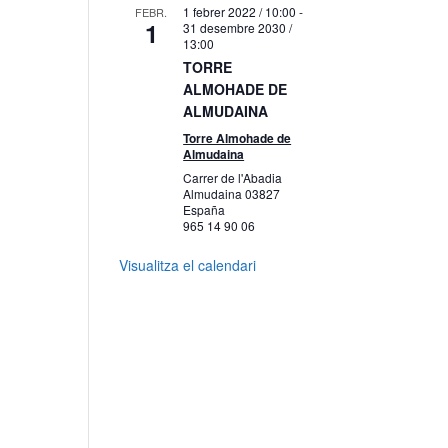
1 febrer 2022 / 10:00
-
FEBR.
1
31 desembre 2030 /
13:00
TORRE
ALMOHADE DE
ALMUDAINA
Torre Almohade de
Almudaina
Carrer de l'Abadia
Almudaina
03827
España
965 14 90 06
Visualitza el calendari