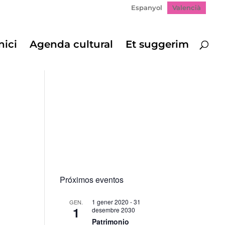
Espanyol
Valencià
nici
Agenda cultural
Et suggerim
Próximos eventos
1 gener 2020
-
31
GEN.
1
desembre 2030
Patrimonio