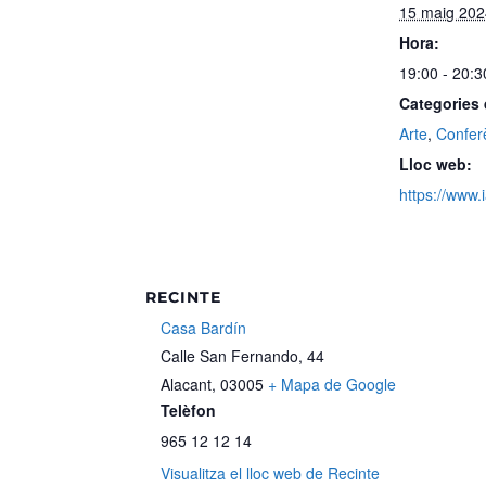
15 maig 20
Hora:
19:00 - 20:3
Categories
Arte
,
Confer
Lloc web:
https://www.
RECINTE
Casa Bardín
Calle San Fernando, 44
Alacant
,
03005
+ Mapa de Google
Telèfon
965 12 12 14
Visualitza el lloc web de Recinte