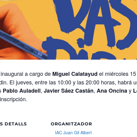
 inaugural a cargo de
el miércoles 15
Miguel Calatayud
in. El jueves, entre las 10:00 y las 20:00 horas, habrá 
es
,
,
y
Pablo Auladell
Javier Sáez Castán
Ana Oncina
L
nscripción.
S DETALLS
ORGANITZADOR
IAC Juan Gil Albert