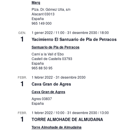
Marq
Plza. Dr. Gómez Ulla, s/n
Alacant
03013
España
965 149 000
1 gener 2022 / 11:00
-
31 desembre 2030 / 18:00
GEN.
1
Yacimiento El Santuario de Pla de Petracos
Santuario de Pla de Petracos
Camí a la Vall d´Ebo
Castell de Castells
03793
España
965 88 50 95
1 febrer 2022
-
31 desembre 2030
FEBR.
1
Cava Gran de Agres
Cava Gran de Agres
Agres
03837
España
1 febrer 2022 / 10:00
-
31 desembre 2030 / 13:00
FEBR.
1
TORRE ALMOHADE DE ALMUDAINA
Torre Almohade de Almudaina