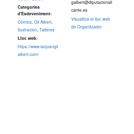
galbert@diputacionali
Categories
cante.es
d'Esdeveniment:
Visualitza el lloc web
Cómics
,
Gil Albert
,
de Organitzador
Ilustración
,
Talleres
Lloc web:
https://www.iacjuangil
albert.com/