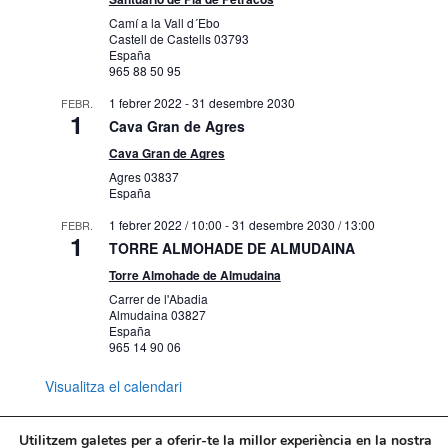
Camí a la Vall d´Ebo
Castell de Castells
03793
España
965 88 50 95
1 febrer 2022
-
31 desembre 2030
FEBR.
1
Cava Gran de Agres
Cava Gran de Agres
Agres
03837
España
1 febrer 2022 / 10:00
-
31 desembre 2030 / 13:00
FEBR.
1
TORRE ALMOHADE DE ALMUDAINA
Torre Almohade de Almudaina
Carrer de l'Abadia
Almudaina
03827
España
965 14 90 06
Visualitza el calendari
Utilitzem galetes per a oferir-te la millor experiència en la nostra