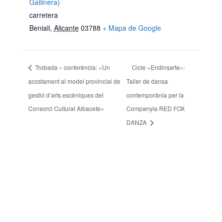
Gallinera)
carretera
Beniali
,
Alicante
03788
+ Mapa de Google
Trobada – conferència: «Un
Cicle «Endinsarte»:
acostament al model provincial de
Taller de dansa
gestió d’arts escèniques del
contemporània per la
Consorci Cultural Albacete»
Companyia RED FOX
DANZA