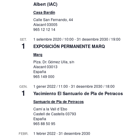
Albert (IAC)
Casa Bardín
Calle San Fernando, 44
Alacant
03005
965 12 12 14
1 setembre 2020 / 10:00
-
31 desembre 2030 / 19:00
SET.
1
EXPOSICIÓN PERMANENTE MARQ
Marq
Plza. Dr. Gómez Ulla, s/n
Alacant
03013
España
965 149 000
1 gener 2022 / 11:00
-
31 desembre 2030 / 18:00
GEN.
1
Yacimiento El Santuario de Pla de Petracos
Santuario de Pla de Petracos
Camí a la Vall d´Ebo
Castell de Castells
03793
España
965 88 50 95
1 febrer 2022
-
31 desembre 2030
FEBR.