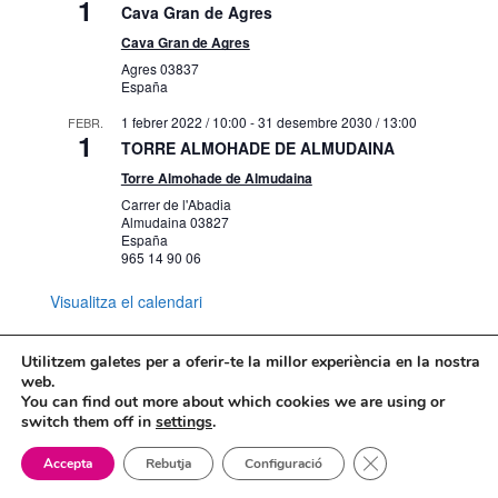
1
Cava Gran de Agres
Cava Gran de Agres
Agres
03837
España
1 febrer 2022 / 10:00
-
31 desembre 2030 / 13:00
FEBR.
1
TORRE ALMOHADE DE ALMUDAINA
Torre Almohade de Almudaina
Carrer de l'Abadia
Almudaina
03827
España
965 14 90 06
Visualitza el calendari
Utilitzem galetes per a oferir-te la millor experiència en la nostra
web.
You can find out more about which cookies we are using or
Mapa web
Política de Privacidad
switch them off in
settings
.
Politica de cookies
Tanca el bàner de
Accepta
Rebutja
Configuració