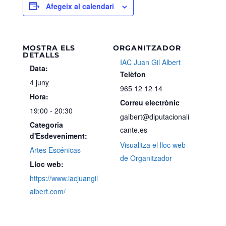
Afegeix al calendari
MOSTRA ELS
ORGANITZADOR
DETALLS
IAC Juan Gil Albert
Data:
Telèfon
4 juny
965 12 12 14
Hora:
Correu electrònic
19:00 - 20:30
galbert@diputacionali
Categoria
cante.es
d'Esdeveniment:
Visualitza el lloc web
Artes Escénicas
de Organitzador
Lloc web:
https://www.iacjuangil
albert.com/