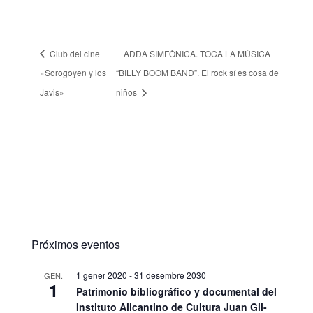
Club del cine
ADDA SIMFÒNICA. TOCA LA MÚSICA
«Sorogoyen y los
“BILLY BOOM BAND”. El rock sí es cosa de
Javis»
niños
Próximos eventos
1 gener 2020
-
31 desembre 2030
GEN.
1
Patrimonio bibliográfico y documental del
Instituto Alicantino de Cultura Juan Gil-