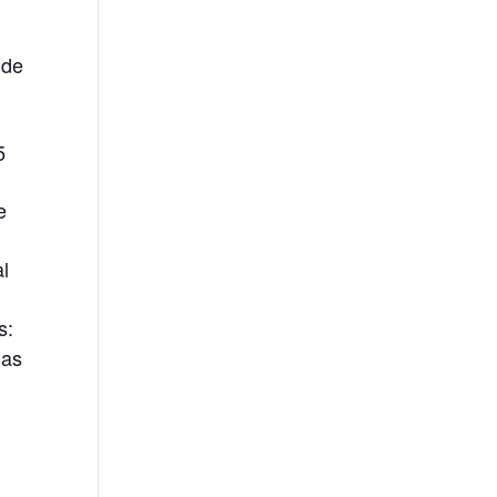
 de
5
e
al
s:
las