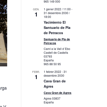
965 149 000
1 gener 2022 / 11:00
-
GEN.
1
31 desembre 2030 /
18:00
Yacimiento El
Santuario de Pla
de Petracos
Santuario de Pla de
Petracos
Camí a la Vall d´Ebo
Castell de Castells
03793
España
965 88 50 95
1 febrer 2022
-
31
FEBR.
1
desembre 2030
Cava Gran de
Agres
arga
Cava Gran de Agres
Agres
03837
España
la V