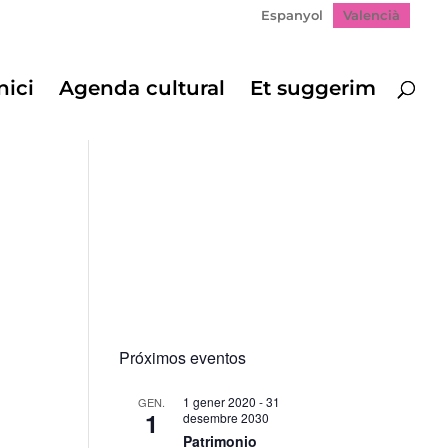
Espanyol
Valencià
nici
Agenda cultural
Et suggerim
Próximos eventos
1 gener 2020
-
31
GEN.
1
desembre 2030
Patrimonio