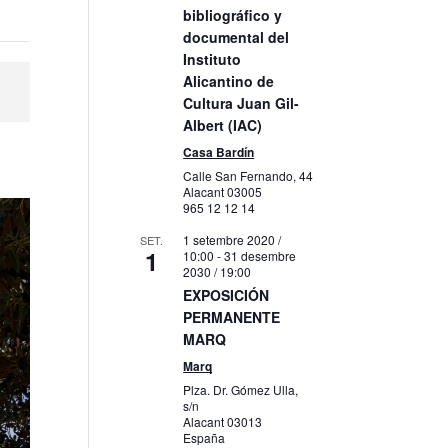
bibliográfico y
documental del
Instituto
Alicantino de
Cultura Juan Gil-
Albert (IAC)
Casa Bardín
Calle San Fernando, 44
Alacant
03005
965 12 12 14
1 setembre 2020 /
SET.
1
10:00
-
31 desembre
2030 / 19:00
EXPOSICIÓN
PERMANENTE
MARQ
Marq
Plza. Dr. Gómez Ulla,
s/n
Alacant
03013
España