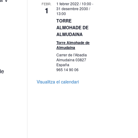
1 febrer 2022 / 10:00
-
FEBR.
1
31 desembre 2030 /
13:00
TORRE
ALMOHADE DE
ALMUDAINA
Torre Almohade de
Almudaina
Carrer de l'Abadia
Almudaina
03827
España
de
965 14 90 06
Visualitza el calendari