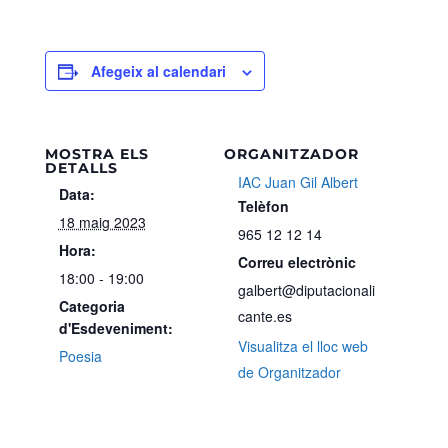
Afegeix al calendari
MOSTRA ELS
ORGANITZADOR
DETALLS
IAC Juan Gil Albert
Data:
Telèfon
18 maig 2023
965 12 12 14
Hora:
Correu electrònic
18:00 - 19:00
galbert@diputacionali
Categoria
cante.es
d'Esdeveniment:
Visualitza el lloc web
Poesia
de Organitzador