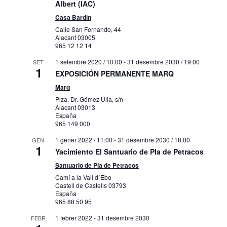
Albert (IAC)
Casa Bardín
Calle San Fernando, 44
Alacant
03005
965 12 12 14
1 setembre 2020 / 10:00
-
31 desembre 2030 / 19:00
SET.
1
EXPOSICIÓN PERMANENTE MARQ
Marq
Plza. Dr. Gómez Ulla, s/n
Alacant
03013
España
965 149 000
1 gener 2022 / 11:00
-
31 desembre 2030 / 18:00
GEN.
1
Yacimiento El Santuario de Pla de Petracos
Santuario de Pla de Petracos
Camí a la Vall d´Ebo
Castell de Castells
03793
España
965 88 50 95
1 febrer 2022
-
31 desembre 2030
FEBR.