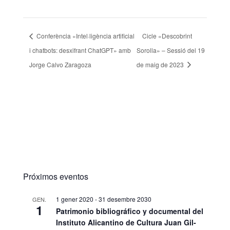
Conferència «Intel·ligència artificial
Cicle «Descobrint
i chatbots: desxifrant ChatGPT» amb
Sorolla» – Sessió del 19
Jorge Calvo Zaragoza
de maig de 2023
Próximos eventos
1 gener 2020
-
31 desembre 2030
GEN.
1
Patrimonio bibliográfico y documental del
Instituto Alicantino de Cultura Juan Gil-