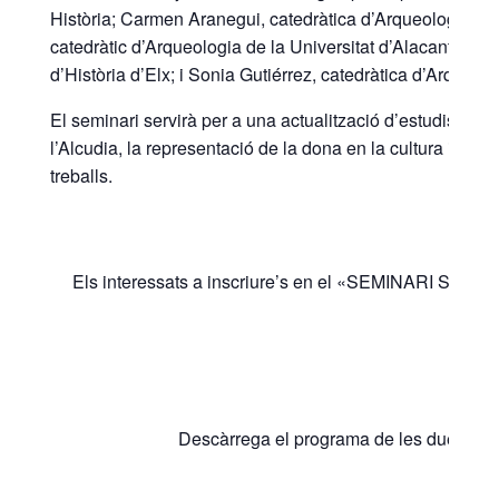
Història; Carmen Aranegui, catedràtica d’Arqueologia de la
catedràtic d’Arqueologia de la Universitat d’Alacant; Ma
d’Història d’Elx; i Sonia Gutiérrez, catedràtica d’Arqueolo
El seminari servirà per a una actualització d’estudis ento
l’Alcudia, la representació de la dona en la cultura ibera, 
treballs.
Els interessats a inscriure’s en el «SEMINARI SOBRE 
S
Descàrrega el programa de les dues jorn