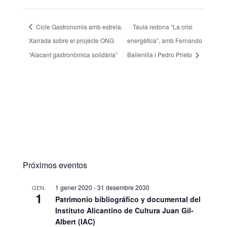
Cicle Gastronomia amb estrela.
Taula redona “La crisi
Xarrada sobre el projecte ONG
energètica”, amb Fernando
“Alacant gastronòmica solidària”
Ballenilla i Pedro Prieto
Próximos eventos
1 gener 2020
-
31 desembre 2030
GEN.
1
Patrimonio bibliográfico y documental del
Instituto Alicantino de Cultura Juan Gil-
Albert (IAC)