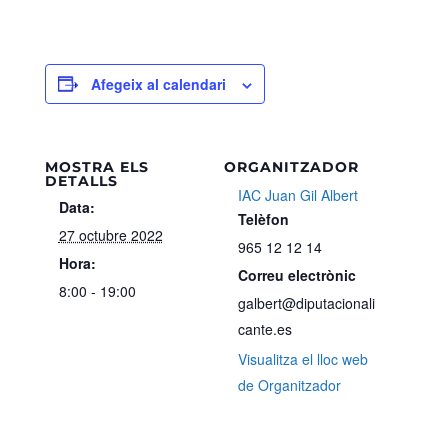
Afegeix al calendari
MOSTRA ELS
ORGANITZADOR
DETALLS
IAC Juan Gil Albert
Data:
Telèfon
27 octubre 2022
965 12 12 14
Hora:
Correu electrònic
8:00 - 19:00
galbert@diputacionali
cante.es
Visualitza el lloc web
de Organitzador