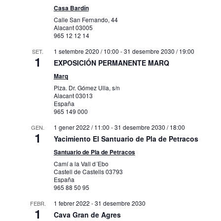
Casa Bardín
Calle San Fernando, 44
Alacant
03005
965 12 12 14
1 setembre 2020 / 10:00
-
31 desembre 2030 / 19:00
SET.
1
EXPOSICIÓN PERMANENTE MARQ
Marq
Plza. Dr. Gómez Ulla, s/n
Alacant
03013
España
965 149 000
1 gener 2022 / 11:00
-
31 desembre 2030 / 18:00
GEN.
1
Yacimiento El Santuario de Pla de Petracos
Santuario de Pla de Petracos
Camí a la Vall d´Ebo
Castell de Castells
03793
España
965 88 50 95
1 febrer 2022
-
31 desembre 2030
FEBR.
1
Cava Gran de Agres