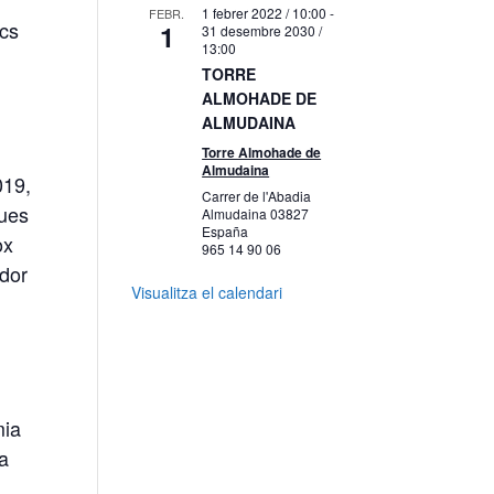
1 febrer 2022 / 10:00
-
FEBR.
ics
1
31 desembre 2030 /
13:00
TORRE
ALMOHADE DE
ALMUDAINA
Torre Almohade de
Almudaina
019,
Carrer de l'Abadia
gues
Almudaina
03827
España
ox
965 14 90 06
ador
Visualitza el calendari
mia
 a