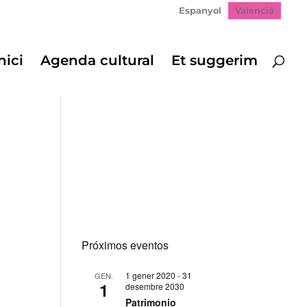
Espanyol
Valencià
nici
Agenda cultural
Et suggerim
Próximos eventos
1 gener 2020
-
31
GEN.
1
desembre 2030
Patrimonio