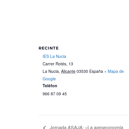
RECINTE
IES La Nucia
Carrer Rotés, 13
La Nucia
,
Alicante
03530
España
+ Mapa de
Google
Telèfon
966 87 09 45
Jornada ASAJA: «La agroeconomía