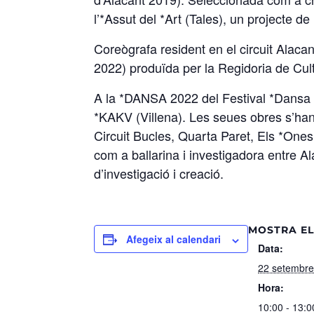
l’*Assut del *Art (Tales), un projecte d
Coreògrafa resident en el circuit Ala
2022) produïda per la Regidoria de Cul
A la *DANSA 2022 del Festival *Dansa Va
*KAKV (Villena). Les seues obres s’han 
Circuit Bucles, Quarta Paret, Els *On
com a ballarina i investigadora entre Al
d’investigació i creació.
MOSTRA EL
Afegeix al calendari
Data:
22 setembr
Hora:
10:00 - 13:0