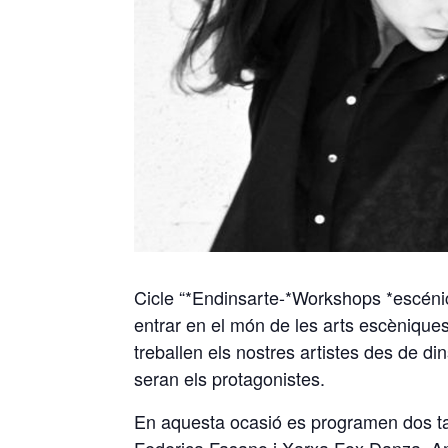
Cicle “*Endinsarte-*Workshops *escénics
entrar en el món de les arts escènique
treballen els nostres artistes des de din
seran els protagonistes.
En aquesta ocasió es programen dos tal