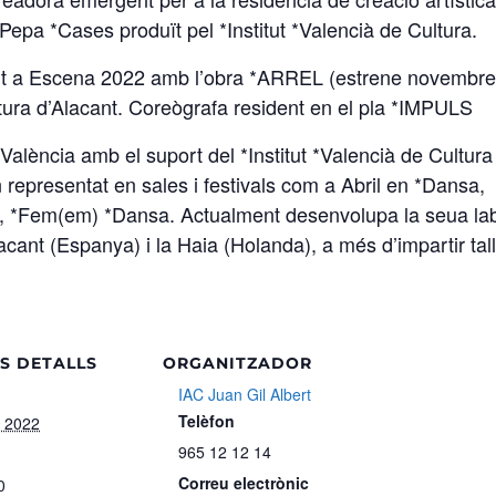
e Pepa *Cases produït pel *Institut *Valencià de Cultura.
cant a Escena 2022 amb l’obra *ARREL (estrene novembr
tura d’Alacant. Coreògrafa resident en el pla *IMPULS
lència amb el suport del *Institut *Valencià de Cultura 
representat en sales i festivals com a Abril en *Dansa,
es, *Fem(em) *Dansa. Actualment desenvolupa la seua la
acant (Espanya) i la Haia (Holanda), a més d’impartir tal
S DETALLS
ORGANITZADOR
IAC Juan Gil Albert
Telèfon
e 2022
965 12 12 14
Correu electrònic
0