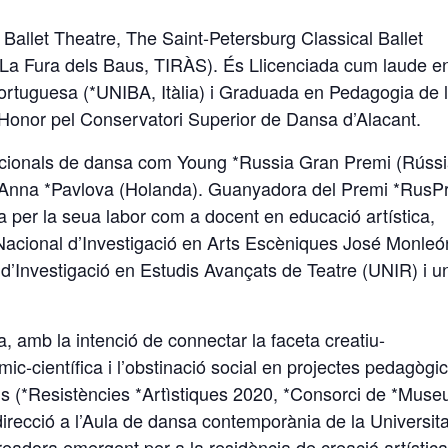
Ballet Theatre, The Saint-Petersburg Classical Ballet
La Fura dels Baus, TIRÀS). És Llicenciada cum laude e
Portuguesa (*UNIBA, Itàlia) i Graduada en Pedagogia de 
onor pel Conservatori Superior de Dansa d’Alacant.
cionals de dansa com Young *Russia Gran Premi (Rússia
on Anna *Pavlova (Holanda). Guanyadora del Premi *RusPr
 per la seua labor com a docent en educació artística,
 Nacional d’Investigació en Arts Escèniques José Monleó
Investigació en Estudis Avançats de Teatre (UNIR) i u
 amb la intenció de connectar la faceta creatiu-
ic-científica i l’obstinació social en projectes pedagògi
ius (*Resistències *Artìstiques 2020, *Consorci de *Muse
irecció a l’Aula de dansa contemporània de la Universita
eadora emergent per a la residència de creació artístic