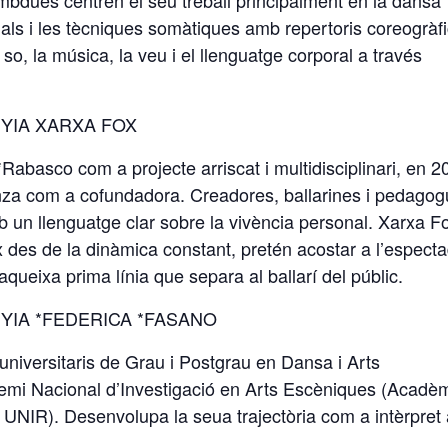
bdues centren el seu treball principalment en la dansa
ials i les tècniques somàtiques amb repertoris coreogràf
o, la música, la veu i el llenguatge corporal a través
YIA XARXA FOX
abasco com a projecte arriscat i multidisciplinari, en 2
za com a cofundadora. Creadores, ballarines i pedago
 un llenguatge clar sobre la vivència personal. Xarxa F
es de la dinàmica constant, pretén acostar a l’espect
queixa prima línia que separa al ballarí del públic.
YIA *FEDERICA *FASANO
universitaris de Grau i Postgrau en Dansa i Arts
emi Nacional d’Investigació en Arts Escèniques (Acadè
UNIR). Desenvolupa la seua trajectòria com a intèrpret