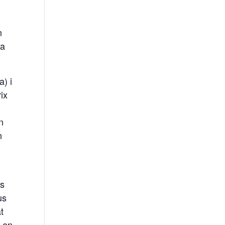
n
la
) i
ix
n
n
cs
us
t
a en