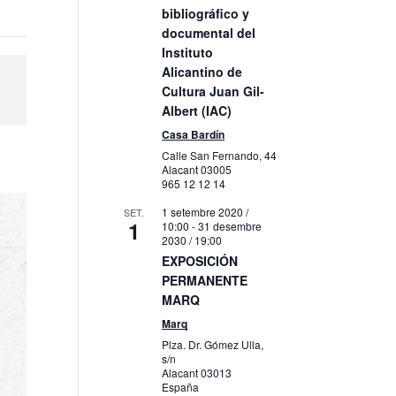
bibliográfico y
documental del
Instituto
Alicantino de
Cultura Juan Gil-
Albert (IAC)
Casa Bardín
Calle San Fernando, 44
Alacant
03005
965 12 12 14
1 setembre 2020 /
SET.
1
10:00
-
31 desembre
2030 / 19:00
EXPOSICIÓN
PERMANENTE
MARQ
Marq
Plza. Dr. Gómez Ulla,
s/n
Alacant
03013
España