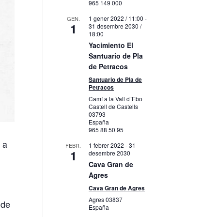
965 149 000
1 gener 2022 / 11:00
-
GEN.
1
31 desembre 2030 /
18:00
Yacimiento El
Santuario de Pla
de Petracos
Santuario de Pla de
Petracos
Camí a la Vall d´Ebo
Castell de Castells
03793
España
965 88 50 95
 a
1 febrer 2022
-
31
FEBR.
1
desembre 2030
Cava Gran de
Agres
Cava Gran de Agres
Agres
03837
 de
España