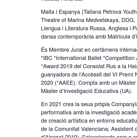
Malta i Espanya (Tatiana Petrova Youth 
Theatre of Marina Medvetskaya, DDG, 
Llengua i Literatura Russa, Anglesa i 
dansa contemporània amb Matrícula d’H
És Membre Jurat en certàmens interna
*IBC *International Ballet *Competiti
*Award 2019 del Consolat Rus a la Haia
guanyadora de l’Accèssit del VI Premi
2020 (*AAEE). Compta amb un Màster d’
Màster d’Investigació Educativa (UA).
En 2021 crea la seua pròpia Companyia,
performativa amb la investigació acadèm
de creació artística en entorns educat
de la Comunitat Valenciana; Assistent d
d’Alacant 2019). Seleccionada com a cr