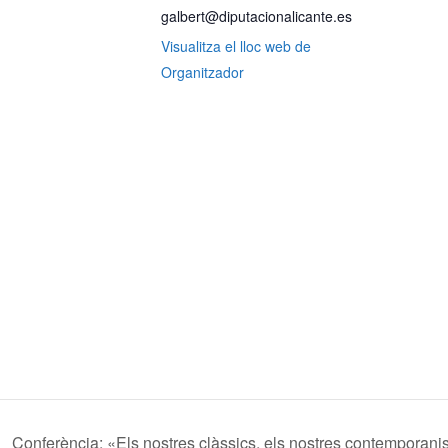
galbert@diputacionalicante.es
Visualitza el lloc web de
Organitzador
Conferència: «Els nostres clàssics, els nostres contemporani