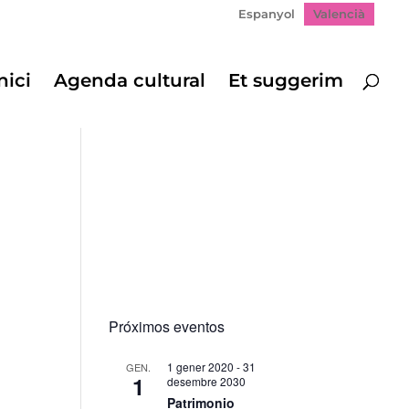
Espanyol
Valencià
nici
Agenda cultural
Et suggerim
Próximos eventos
1 gener 2020
-
31
GEN.
1
desembre 2030
Patrimonio