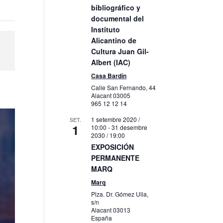
bibliográfico y
documental del
Instituto
Alicantino de
Cultura Juan Gil-
Albert (IAC)
Casa Bardín
Calle San Fernando, 44
Alacant
03005
965 12 12 14
1 setembre 2020 /
SET.
1
10:00
-
31 desembre
2030 / 19:00
EXPOSICIÓN
PERMANENTE
MARQ
Marq
Plza. Dr. Gómez Ulla,
s/n
Alacant
03013
España