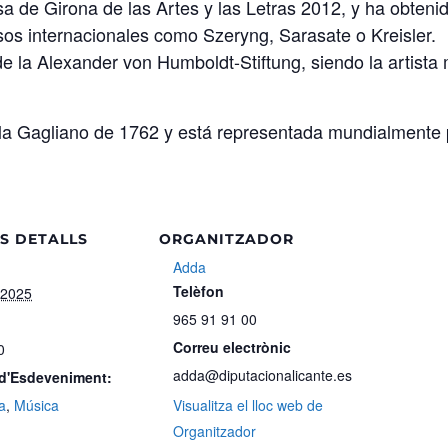
a de Girona de las Artes y las Letras 2012, y ha obteni
s internacionales como Szeryng, Sarasate o Kreisler.
e la Alexander von Humboldt-Stiftung, siendo la artista
cola Gagliano de 1762 y está representada mundialmente 
S DETALLS
ORGANITZADOR
Adda
Telèfon
 2025
965 91 91 00
Correu electrònic
0
adda@diputacionalicante.es
 d'Esdeveniment:
a
,
Música
Visualitza el lloc web de
Organitzador