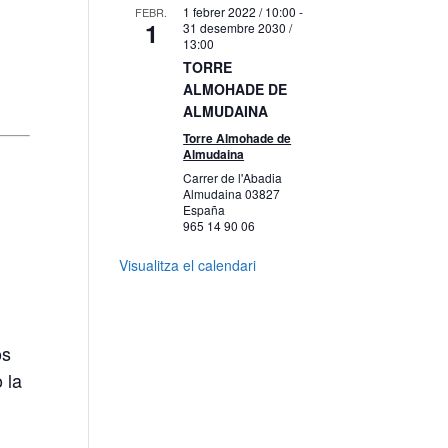
1 febrer 2022 / 10:00
-
FEBR.
1
31 desembre 2030 /
13:00
TORRE
ALMOHADE DE
ALMUDAINA
Torre Almohade de
Almudaina
Carrer de l'Abadia
Almudaina
03827
España
965 14 90 06
Visualitza el calendari
os
 la