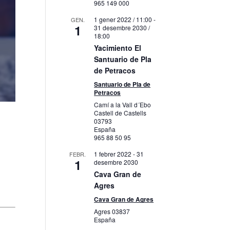
965 149 000
1 gener 2022 / 11:00
-
GEN.
1
31 desembre 2030 /
18:00
Yacimiento El
Santuario de Pla
de Petracos
Santuario de Pla de
Petracos
Camí a la Vall d´Ebo
Castell de Castells
03793
España
965 88 50 95
1 febrer 2022
-
31
FEBR.
1
desembre 2030
Cava Gran de
Agres
Cava Gran de Agres
Agres
03837
España