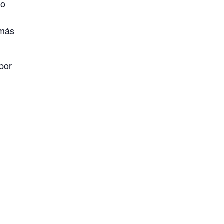
do
 más
por