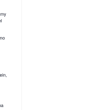
immy
el
omo
ein,
ha