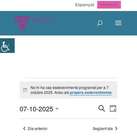
Espanyol
Valencià
Esdeveniments
del
No hi ha cap esdeveniments programat per a 7
Avís
octubre 2025. Aneu als
propers esdeveniments
.
7
octubre
Navegació
Navegac
07-10-2025
Cerca
2025
Dia
de
visual
Selecciona
visualitz
i
Esdeven
una
cerca
Dia anterior
Següent dia
data.
d'Esdeveni