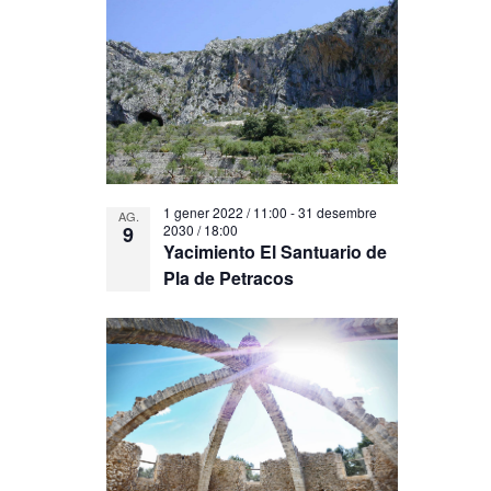
d'Esdeveni
events
in
Photo
View
1 gener 2022 / 11:00
-
31 desembre
AG.
9
2030 / 18:00
Yacimiento El Santuario de
Pla de Petracos