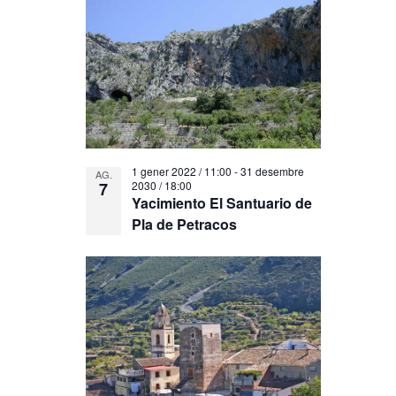
d'Esdeveni
events
in
Photo
View
1 gener 2022 / 11:00
-
31 desembre
AG.
7
2030 / 18:00
Yacimiento El Santuario de
Pla de Petracos