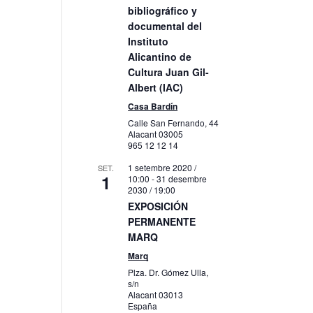
bibliográfico y
documental del
Instituto
Alicantino de
Cultura Juan Gil-
Albert (IAC)
ació
Casa Bardín
itzacions
Calle San Fernando, 44
Alacant
03005
eniment
965 12 12 14
1 setembre 2020 /
SET.
1
10:00
-
31 desembre
2030 / 19:00
EXPOSICIÓN
PERMANENTE
MARQ
Marq
Plza. Dr. Gómez Ulla,
s/n
Alacant
03013
España