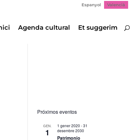
Espanyol
Valencià
nici
Agenda cultural
Et suggerim
Próximos eventos
1 gener 2020
-
31
GEN.
1
desembre 2030
Patrimonio