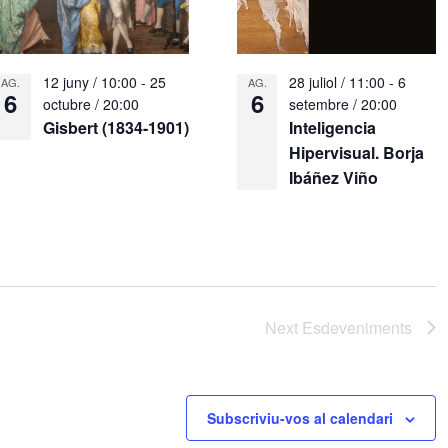
12 juny / 10:00
-
25
28 juliol / 11:00
-
6
AG.
AG.
6
6
octubre / 20:00
setembre / 20:00
Gisbert (1834-1901)
Inteligencia
Hipervisual. Borja
Ibáñez Viño
Next
Esdeveniments
Subscriviu-vos al calendari