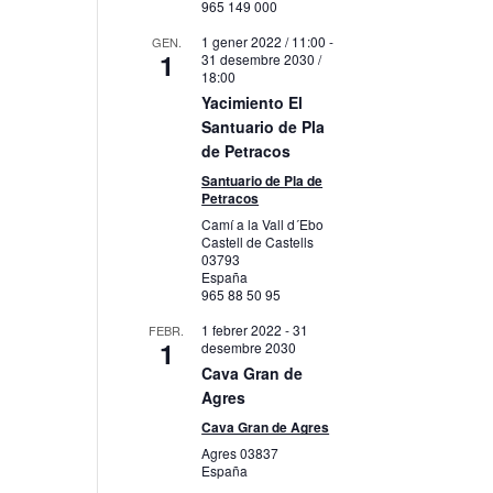
965 149 000
1 gener 2022 / 11:00
-
GEN.
1
31 desembre 2030 /
18:00
Yacimiento El
Santuario de Pla
de Petracos
Santuario de Pla de
Petracos
Camí a la Vall d´Ebo
Castell de Castells
03793
España
965 88 50 95
1 febrer 2022
-
31
FEBR.
1
desembre 2030
Cava Gran de
Agres
Cava Gran de Agres
Agres
03837
España