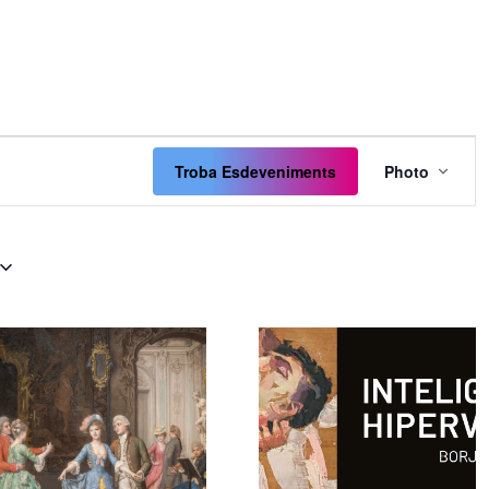
Naveg
de
Troba Esdeveniments
Photo
visual
Esdev