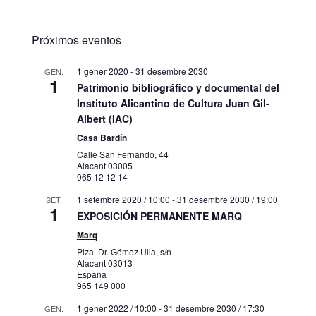
Próximos eventos
1 gener 2020
-
31 desembre 2030
GEN.
1
Patrimonio bibliográfico y documental del
Instituto Alicantino de Cultura Juan Gil-
Albert (IAC)
Casa Bardín
Calle San Fernando, 44
Alacant
03005
965 12 12 14
1 setembre 2020 / 10:00
-
31 desembre 2030 / 19:00
SET.
1
EXPOSICIÓN PERMANENTE MARQ
Marq
Plza. Dr. Gómez Ulla, s/n
Alacant
03013
España
965 149 000
1 gener 2022 / 10:00
-
31 desembre 2030 / 17:30
GEN.