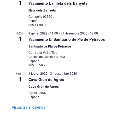
1
Yacimiento La Illeta dels Banyets
Illeta dels Banyets
Campello
03560
España
965 14 90 00
1 gener 2022 / 11:00
-
31 desembre 2030 / 18:00
GEN.
1
Yacimiento El Santuario de Pla de Petracos
Santuario de Pla de Petracos
Camí a la Vall d´Ebo
Castell de Castells
03793
España
965 88 50 95
1 febrer 2022
-
31 desembre 2030
FEBR.
1
Cava Gran de Agres
Cava Gran de Agres
Agres
03837
España
Visualitza el calendari