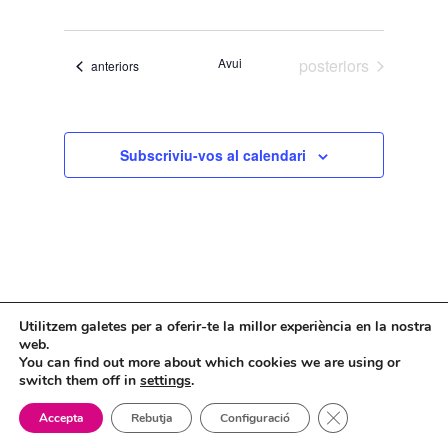
una
data.
Esdeveniments
Avui
posteriors
Esdeveniments
anteriors
Subscriviu-vos al calendari
Utilitzem galetes per a oferir-te la millor experiència en la nostra
web.
You can find out more about which cookies we are using or
Mapa web
Política de Privacidad
switch them off in
settings
.
Politica de cookies
Tanca el bàner de
Accepta
Rebutja
Configuració