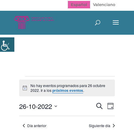
Español
Valenciano
Eventos
en
No hay eventos programados para 26 octubre
Aviso
2022. Ir a los
próximos eventos
.
26
octubre
Navegación
Navegac
26-10-2022
Buscar
2022
Día
de
de
Selecciona
vistas
búsqueda
de
la
y
Evento
Día anterior
Siguiente día
fecha.
vistas