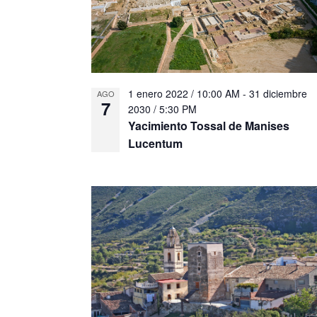
t
o
e
a
n
V
s
t
i
o
d
e
s
e
p
w
E
1 enero 2022 / 10:00 AM
-
31 diciembre
a
AGO
7
r
2030 / 5:30 PM
v
a
Yacimiento Tossal de Manises
e
l
Lucentum
n
a
p
t
a
o
l
s
a
b
r
a
c
l
a
v