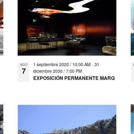
ó
n
d
e
v
i
s
t
a
s
1 septiembre 2020 / 10:00 AM
-
31
AGO
d
7
diciembre 2030 / 7:00 PM
e
EXPOSICIÓN PERMANENTE MARQ
E
v
e
n
t
o