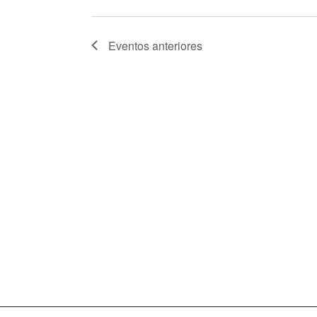
Eventos
anteriores
Mapa web
Política de Privacidad
Pol